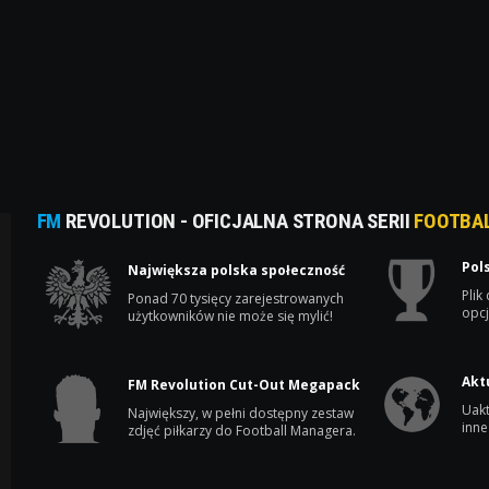
FM
REVOLUTION - OFICJALNA STRONA SERII
FOOTBA
Pol
Największa polska społeczność
Plik
Ponad 70 tysięcy zarejestrowanych
opcj
użytkowników nie może się mylić!
Akt
FM Revolution Cut-Out Megapack
Uakt
Największy, w pełni dostępny zestaw
inne
zdjęć piłkarzy do Football Managera.