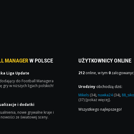
LL MANAGER
W POLSCE
UŻYTKOWNICY ONLINE
212
online, w tym
0
zalogowanyc
ska Liga Update
 dodający do Football Managera
ę gry w niższych ligach polskich!
Urodziny
obchodzą dziś:
Mikels
(34)
,
nuwka24
(34)
,
88_sik
(37)
[pokaż więcej]
.
ualizacje i dodatki
Wszystkiego najlepszego!
ualnienia, nowe grywalne kraje i
 nowości ze światowej sceny.