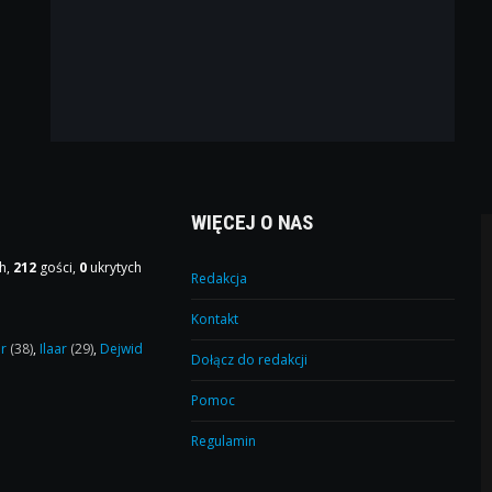
WIĘCEJ O NAS
h,
212
gości,
0
ukrytych
Redakcja
Kontakt
or
(38)
,
Ilaar
(29)
,
Dejwid
Dołącz do redakcji
Pomoc
Regulamin