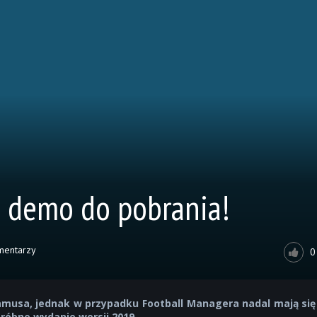
 demo do pobrania!
mentarzy
0
amusa, jednak w przypadku Football Managera nadal mają się
próbne wydanie wersji 2019.