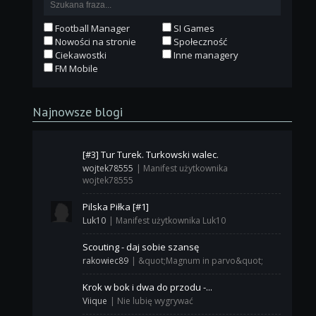
Football Manager
SI Games
Nowości na stronie
Społeczność
Ciekawostki
Inne managery
FM Mobile
Najnowsze blogi
[#3] Tur Turek. Turkowski walec.
wojtek78555
|
Manifest użytkownika
wojtek78555
Pilska Piłka [#1]
Luk10
|
Manifest użytkownika Luk10
Scouting - daj sobie szansę
rakowiec89
|
&quot;Magnum in parvo&quot;
Krok w bok i dwa do przodu -...
Viique
|
Nie lubię wygrywać