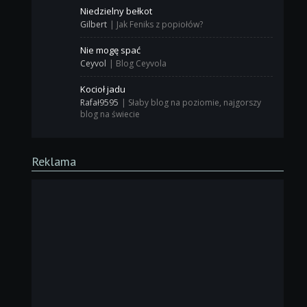
Niedzielny bełkot
Gilbert
|
Jak Feniks z popiołów?
Nie mogę spać
Ceyvol
|
Blog Ceyvola
Kocioł jadu
Rafał9595
|
Słaby blog na poziomie, najgorszy
blog na świecie
Reklama