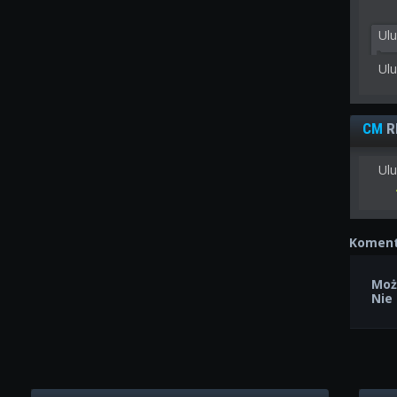
Ul
Ul
CM
R
Ulu
Koment
Moż
Nie