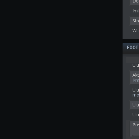
Doł
Imi
St
Wie
FOOT
Ulu
Akt
Kr
Ulu
mo
Ul
Ulu
Po