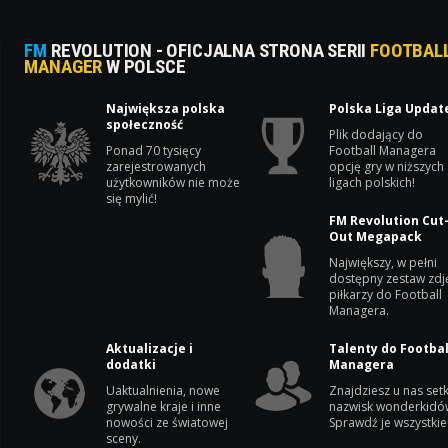
FM
REVOLUTION - OFICJALNA STRONA SERII
FOOTBAL
MANAGER
W POLSCE
Największa polska
Polska Liga Updat
społeczność
Plik dodający do
Ponad 70 tysięcy
Football Managera
zarejestrowanych
opcję gry w niższych
użytkowników nie może
ligach polskich!
się mylić!
FM Revolution Cut
Out Megapack
Największy, w pełni
dostępny zestaw zdj
piłkarzy do Football
Managera.
Aktualizacje i
Talenty do Footbal
dodatki
Managera
Uaktualnienia, nowe
Znajdziesz u nas setk
grywalne kraje i inne
nazwisk wonderkidó
nowości ze światowej
Sprawdź je wszystkie
sceny.