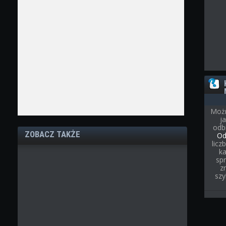
Możn
j
odb
ZOBACZ TAKŻE
Od
licz
ka
spr
z
szy