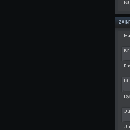
Na
ZAIN
Mu
Kin
Rad
Lit
Dy
Ulu
Ulu