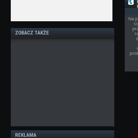
Na p
so
pr
ZOBACZ TAKŻE
r
post
REKLAMA