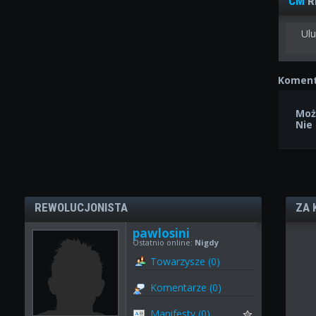
CM
R
Ulu
Koment
Moż
Nie
REWOLUCJONISTA
ZA 
pawlosini
Ostatnio online:
Nigdy
Towarzysze (0)
Komentarze (0)
Manifesty (0)