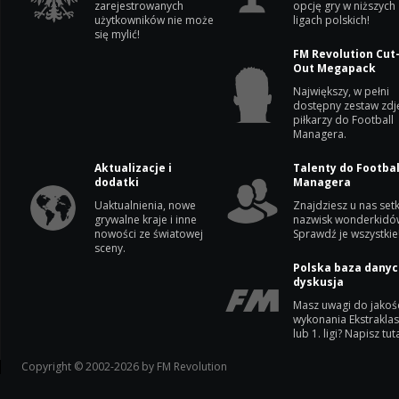
zarejestrowanych
opcję gry w niższych
użytkowników nie może
ligach polskich!
się mylić!
FM Revolution Cut
Out Megapack
Największy, w pełni
dostępny zestaw zdj
piłkarzy do Football
Managera.
Aktualizacje i
Talenty do Footbal
dodatki
Managera
Uaktualnienia, nowe
Znajdziesz u nas setk
grywalne kraje i inne
nazwisk wonderkidó
nowości ze światowej
Sprawdź je wszystkie
sceny.
Polska baza danyc
dyskusja
Masz uwagi do jakoś
wykonania Ekstrakla
lub 1. ligi? Napisz tuta
Copyright © 2002-2026 by FM Revolution