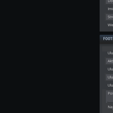
Doł
Imi
St
Wie
FOOT
Ulu
Akt
Ulu
Ul
Ulu
Po
Na