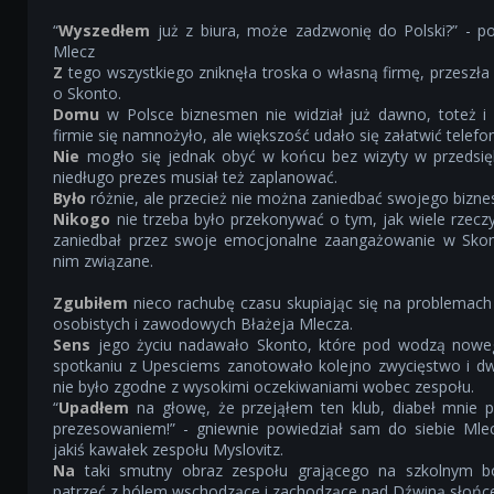
“
Wyszedłem
już z biura, może zadzwonię do Polski?” - p
Mlecz
Z
tego wszystkiego zniknęła troska o własną firmę, przeszła
o Skonto.
Domu
w Polsce biznesmen nie widział już dawno, toteż 
firmie się namnożyło, ale większość udało się załatwić telefo
Nie
mogło się jednak obyć w końcu bez wizyty w przedsiębi
niedługo prezes musiał też zaplanować.
Było
różnie, ale przecież nie można zaniedbać swojego bizne
Nikogo
nie trzeba było przekonywać o tym, jak wiele rzecz
zaniedbał przez swoje emocjonalne zaangażowanie w Skon
nim związane.
Zgubiłem
nieco rachubę czasu skupiając się na problemach
osobistych i zawodowych Błażeja Mlecza.
Sens
jego życiu nadawało Skonto, które pod wodzą nowe
spotkaniu z Upesciems zanotowało kolejno zwycięstwo i dw
nie było zgodne z wysokimi oczekiwaniami wobec zespołu.
“
Upadłem
na głowę, że przejąłem ten klub, diabeł mnie p
prezesowaniem!” - gniewnie powiedział sam do siebie Mlec
jakiś kawałek zespołu Myslovitz.
Na
taki smutny obraz zespołu grającego na szkolnym b
patrzeć z bólem wschodzące i zachodzące nad Dźwiną słońc