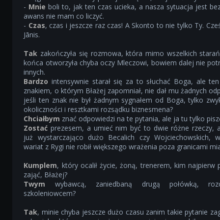
-
Mnie
boli to, jak ten czas ucieka, a nasza sytuacja jest be
awans nie mam co liczyć.
-
Czas
, czas i jeszcze raz czas! A Skonto to nie tylko Ty. Cze
Jānis.
Tak
zakończyła się rozmowa, która mimo wszelkich starań 
końca otworzyła chyba oczy Mleczowi, bowiem dalej nie potr
innych.
Bardzo
intensywnie starał się za to słuchać Boga, ale te
znakiem, o którym Błażej zapomniał, nie dał mu żadnych odp
jeśli ten znak nie był żadnym sygnałem od Boga, tylko zw
okoliczności i resztkami rozsądku biznesmena?
Chciałbym
znać odpowiedzi na te pytania, ale ja tu tylko pisz
Zostać
prezesem, a umieć nim być to dwie różne rzeczy, a
już wystarczająco dużo Becalich czy Wojciechowskich, w
wariat z Rygi nie robił większego wrażenia poza granicami mi
Kumplem
, który ocalił życie, żoną, trenerem, kim najpierw
zająć, Błażej?
Twym
wybawcą, zaniedbaną drugą połówką, rozc
szkoleniowcem?
Tak
, minie chyba jeszcze dużo czasu zanim takie pytanie za