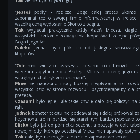
Tak
źle nie było chyba nigdy.
“
Jesteś
podły” - rozliczał Boga dalej prezes Skonto, 
zapominał też o swojej firmie informatycznej w Polsce, l
wszelką cenę wydostanie Skonto z bagna.
Tak
wyglądał praktycznie każdy dzień Mlecza, ciągłe 
wszystkich, szukanie rozwiązania kłopotów i kolejne prób
Boga i jego łaski.
Daleko
jednak było póki co od jakiegoś sensownego
kłopotów.
“
Ode
mnie wiesz co usłyszysz, to samo co od innych” - r
wieczoru zapytana żona Błażeja Mlecza o ocenę jego dzia
wstrętnym cholerykiem i chamem”.
Mnie
nie nauczono mocy boskiej i wpływania na rozwój 
wszystko szło w stronę rozwodu i psychoterapeuty dla s
prezesa.
Czasami
było lepiej, ale takie chwile dało się policzyć na 
ręki.
Jednak
bohater tekstu nie poddawał się i dalej próbował 
hegemona, ale im bardziej się starał, tym bardziej spełzało t
Blisko
było już do półmetku sezonu, a pozycja w dole tabeli
nowej miotły, którego oczekiwał Mlecz, nie napawały optym
Tak
dalej być nie mogło, ale nic nie zapowiadało zmian.