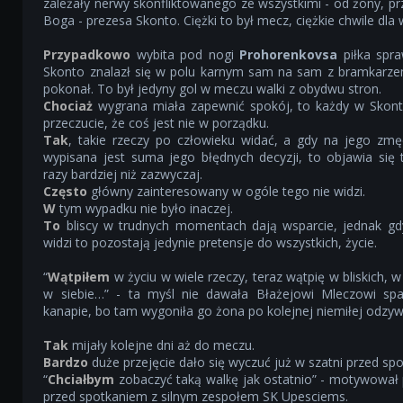
zależały nerwy skonfliktowanego ze wszystkimi - od żony, pr
Boga - prezesa Skonto. Ciężki to był mecz, ciężkie chwile dla
Przypadkowo
wybita pod nogi
Prohorenkovsa
piłka spra
Skonto znalazł się w polu karnym sam na sam z bramkarze
pokonał. To był jedyny gol w meczu walki z obydwu stron.
Chociaż
wygrana miała zapewnić spokój, to każdy w Skont
przeczucie, że coś jest nie w porządku.
Tak
, takie rzeczy po człowieku widać, a gdy na jego zmę
wypisana jest suma jego błędnych decyzji, to objawia się 
razy bardziej niż zazwyczaj.
Często
główny zainteresowany w ogóle tego nie widzi.
W
tym wypadku nie było inaczej.
To
bliscy w trudnych momentach dają wsparcie, jednak gdy
widzi to pozostają jedynie pretensje do wszystkich, życie.
“
Wątpiłem
w życiu w wiele rzeczy, teraz wątpię w bliskich, 
w siebie…” - ta myśl nie dawała Błażejowi Mleczowi s
kanapie, bo tam wygoniła go żona po kolejnej niemiłej odzyw
Tak
mijały kolejne dni aż do meczu.
Bardzo
duże przejęcie dało się wyczuć już w szatni przed sp
“
Chciałbym
zobaczyć taką walkę jak ostatnio” - motywował p
przed spotkaniem z silnym zespołem SK Upesciems.