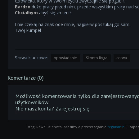
człowieka, który w swoim życiu zwyczajnie się pogubił.
Bardzo
dużo pracy przed nim, przede wszystkim pracy nad s
Chciałbym
abyś się zmienił.
I nie czekaj na znak ode mnie, najpierw poszukaj go sam.
Twój kumpel
Słowa kluczowe:
opowiadanie
Skonto Ryga
Łotwa
Komentarze (0)
Możliwość komentowania tylko dla zarejestrowany
użytkowników.
Nie masz konta?
Zarejestruj się
.
Drogi Rewolucjonisto, prosimy o przestrzeganie
regulaminu
i zapoz