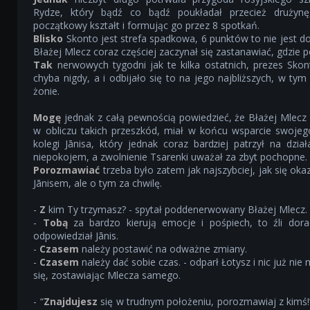
Rydze, który bądź co bądź poukładał przecież drużynę
początkowy kształt i formując go przez 8 spotkań.
Blisko
Skonto jest strefa spadkowa, 6 punktów to nie jest do
Błażej Mlecz coraz częściej zaczynał się zastanawiać, gdzie p
Tak
nerwowych tygodni jak te kilka ostatnich, prezes Sko
chyba nigdy, a i odbijało się to na jego najbliższych, w tym
żonie.
Mogę
jednak z całą pewnością powiedzieć, że Błażej Mlecz 
w obliczu takich przeszkód, miał w końcu wsparcie swojeg
kolegi Jānisa, który jednak coraz bardziej patrzył na dzia
niepokojem, a zwolnienie Tsarenki uważał za zbyt pochopne.
Porozmawiać
trzeba było zatem jak najszybciej, jak się okaz
Jānisem, ale o tym za chwilę.
-
Z
kim Ty trzymasz? - spytał poddenerwowany Błażej Mlecz.
-
Tobą
za bardzo kierują emocje i pośpiech, to źli dora
odpowiedział Jānis.
-
Czasem
należy postawić na odważne zmiany.
-
Czasem
należy dać sobie czas. - odparł Łotysz i nic już nie
się, zostawiając Mlecza samego.
- “
Znajdujesz
się w trudnym położeniu, porozmawiaj z kimś!”