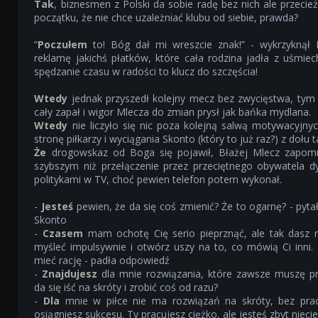
Tak
, biznesmen z Polski da sobie radę bez nich ale przecie
początku, że nie chce uzależniać klubu od siebie, prawda?
“
Poczułem
to! Bóg dał mi wreszcie znak!” - wykrzyknął 
reklamę jakichś płatków, które cała rodzina jadła z uśmi
spędzanie czasu w radości to klucz do szczęścia!
Wtedy
jednak przyszedł kolejny mecz bez zwycięstwa, tym 
cały zapał i wigor Mlecza do zmian prysł jak bańka mydlana.
Wtedy
nie liczyło się nic poza kolejną salwą motywacyjny
stronę piłkarzy i wyciągania Skonto (który to już raz?) z dołu ta
Że
drogowskaz od Boga się pojawił, Błażej Mlecz zapom
szybszym niż przełączenie przez przeciętnego obywatela d
politykami w TV, choć pewien telefon potem wykonał.
-
Jesteś
pewien, że da się coś zmienić? Że to ogarnę? - pytał
Skonto
-
Czasem
mam ochotę Cię serio pieprznąć, ale tak dasz r
myśleć impulsywnie i otwórz uszy na to, co mówią Ci inni.
mieć rację - padła odpowiedź
-
Znajdujesz
dla mnie rozwiązania, które zawsze muszę pr
da się iść na skróty i zrobić coś od razu?
-
Dla
mnie w piłce nie ma rozwiązań na skróty, bez prac
osiągniesz sukcesu. Ty pracujesz ciężko, ale jesteś zbyt niecie