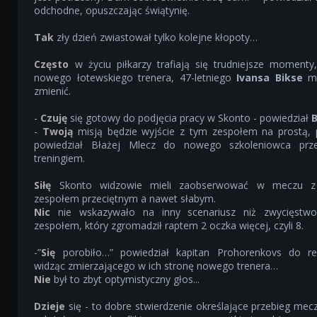
odchodne, opuszczając świątynię.
Tak
zły dzień zwiastował tylko kolejne kłopoty…
Często
w życiu piłkarzy trafiają się trudniejsze momenty,
nowego łotewskiego trenera, 47-letniego
Ivansa Bikse
mi
zmienić.
-
Czuję
się gotowy do podjęcia pracy w Skonto - powiedział
B
-
Twoją
misją będzie wyjście z tym zespołem na prostą, 
powiedział Błażej Mlecz do nowego szkoleniowca prz
treningiem.
Siłę
Skonto widzowie mieli zaobserwować w meczu z 
zespołem przeciętnym a nawet słabym.
Nic
nie wskazywało na inny scenariusz niż zwycięstw
zespołem, który zgromadził raptem 2 oczka więcej, czyli 8.
-”
Się
porobiło…” powiedział kapitan Prohorenkovs do re
widząc zmierzającego w ich stronę nowego trenera…
Nie
był to zbyt optymistyczny głos...
Dzieje
się - to dobre stwierdzenie określające przebieg mec