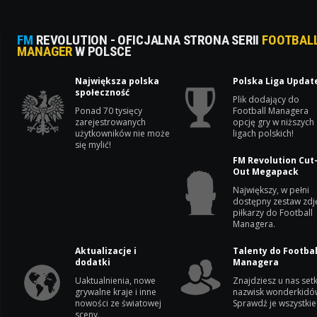
FM
REVOLUTION - OFICJALNA STRONA SERII
FOOTBAL
MANAGER
W POLSCE
Największa polska
Polska Liga Updat
społeczność
Plik dodający do
Ponad 70 tysięcy
Football Managera
zarejestrowanych
opcję gry w niższych
użytkowników nie może
ligach polskich!
się mylić!
FM Revolution Cut
Out Megapack
Największy, w pełni
dostępny zestaw zdj
piłkarzy do Football
Managera.
Aktualizacje i
Talenty do Footbal
dodatki
Managera
Uaktualnienia, nowe
Znajdziesz u nas setk
grywalne kraje i inne
nazwisk wonderkidó
nowości ze światowej
Sprawdź je wszystkie
sceny.