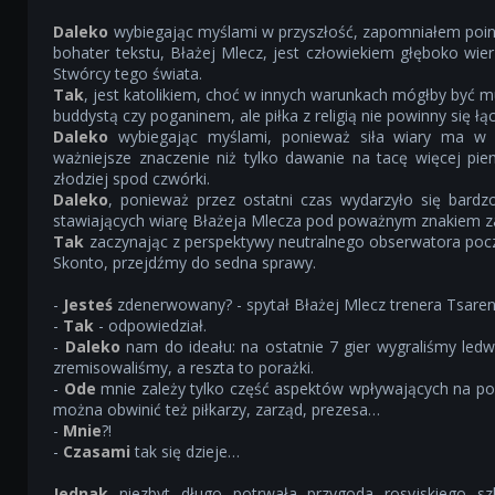
Daleko
wybiegając myślami w przyszłość, zapomniałem poi
bohater tekstu, Błażej Mlecz, jest człowiekiem głęboko w
Stwórcy tego świata.
Tak
, jest katolikiem, choć w innych warunkach mógłby być
buddystą czy poganinem, ale piłka z religią nie powinny się łą
Daleko
wybiegając myślami, ponieważ siła wiary ma w
ważniejsze znaczenie niż tylko dawanie na tacę więcej pien
złodziej spod czwórki.
Daleko
, ponieważ przez ostatni czas wydarzyło się bardz
stawiających wiarę Błażeja Mlecza pod poważnym znakiem z
Tak
zaczynając z perspektywy neutralnego obserwatora poc
Skonto, przejdźmy do sedna sprawy.
-
Jesteś
zdenerwowany? - spytał Błażej Mlecz trenera Tsaren
-
Tak
- odpowiedział.
-
Daleko
nam do ideału: na ostatnie 7 gier wygraliśmy ledw
zremisowaliśmy, a reszta to porażki.
-
Ode
mnie zależy tylko część aspektów wpływających na por
można obwinić też piłkarzy, zarząd, prezesa…
-
Mnie
?!
-
Czasami
tak się dzieje…
Jednak
niezbyt długo potrwała przygoda rosyjskiego s