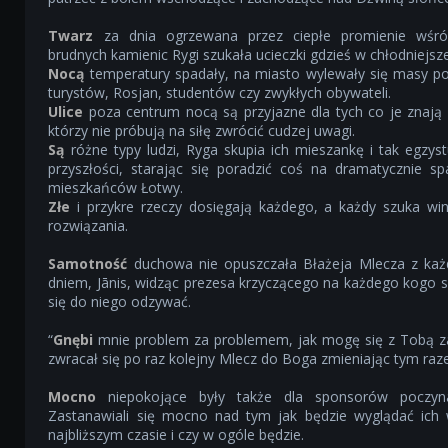
Twarz
za dnia ogrzewana przez ciepłe promienie wśró
brudnych kamienic Rygi szukała ucieczki gdzieś w chłodniejsz
Nocą
temperatury spadały, na miasto wylewały się masy p
turystów, Rosjan, studentów czy zwykłych obywateli.
Ulice
poza centrum nocą są przyjazne dla tych co je znają 
którzy nie próbują na siłę zwrócić cudzej uwagi.
Są
różne typy ludzi, Ryga skupia ich mieszankę i tak egzyst
przyszłości, starając się poradzić coś na dramatycznie sp
mieszkańców Łotwy.
Złe
i przykre rzeczy dosięgają każdego, a każdy szuka wi
rozwiązania.
Samotność
duchowa nie opuszczała Błażeja Mlecza z ka
dniem, Jānis, widząc prezesa krzyczącego na każdego kogo si
się do niego odzywać.
“
Gnębi
mnie problem za problemem, jak mogę się z Tobą za
zwracał się po raz kolejny Mlecz do Boga zmieniając tym raz
Mocno
niepokojące były także dla sponsorów poczyna
Zastanawiali się mocno nad tym jak będzie wyglądać ich
najbliższym czasie i czy w ogóle będzie.