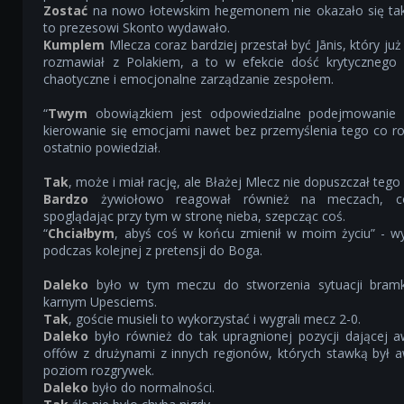
Zostać
na nowo łotewskim hegemonem nie okazało się tak 
to prezesowi Skonto wydawało.
Kumplem
Mlecza coraz bardziej przestał być Jānis, który już
rozmawiał z Polakiem, a to w efekcie dość krytycznego 
chaotyczne i emocjonalne zarządzanie zespołem.
“
Twym
obowiązkiem jest odpowiedzialne podejmowanie d
kierowanie się emocjami nawet bez przemyślenia tego co ro
ostatnio powiedział.
Tak
, może i miał rację, ale Błażej Mlecz nie dopuszczał tego 
Bardzo
żywiołowo reagował również na meczach, co
spoglądając przy tym w stronę nieba, szepcząc coś.
“
Chciałbym
, abyś coś w końcu zmienił w moim życiu” - w
podczas kolejnej z pretensji do Boga.
Daleko
było w tym meczu do stworzenia sytuacji bram
karnym Upesciems.
Tak
, goście musieli to wykorzystać i wygrali mecz 2-0.
Daleko
było również do tak upragnionej pozycji dającej a
offów z drużynami z innych regionów, których stawką był 
poziom rozgrywek.
Daleko
było do normalności.