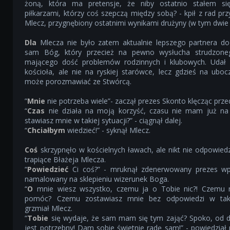
żoną, która ma pretensje, że niby ostatnio stałem si
piłkarzami, którzy coś szepczą między sobą? - kpił z rad przy
Mlecz, przygnębiony ostatnimi wynikami drużyny (w tym dwie 
Dla
Mlecza nie było zatem aktualnie lepszego partnera d
sam Bóg, który przecież na pewno wysłucha strudzoneg
mającego dość problemów rodzinnych i klubowych. Udał
kościoła, ale nie na ryskiej starówce, lecz gdzieś na ubo
może porozmawiać ze Stwórcą.
”
Mnie
nie potrzeba wiele”- zaczął prezes Skonto klęcząc prze
“
Czas
nie działa na moją korzyść, czasu nie mam już na 
stawiasz mnie w takiej sytuacji?” - ciągnął dalej.
“
Chciałbym
wiedzieć!” - syknął Mlecz.
Coś
skrzypnęło w kościelnych ławach, ale nikt nie odpowiedz
trapiące Błażeja Mlecza.
“
Powiedzieć
Ci coś?” - mruknął zdenerwowany prezes wp
namalowany na sklepieniu wizerunek Boga.
“
O
mnie wiesz wszystko, czemu ja o Tobie nic?! Czemu 
pomóc? Czemu zostawiasz mnie bez odpowiedzi w takiej
grzmiał Mlecz.
“
Tobie
się wydaje, że sam mam się tym zająć? Spoko, od dz
jest potrzebny! Dam sobie świetnie radę sam!” - powiedzia