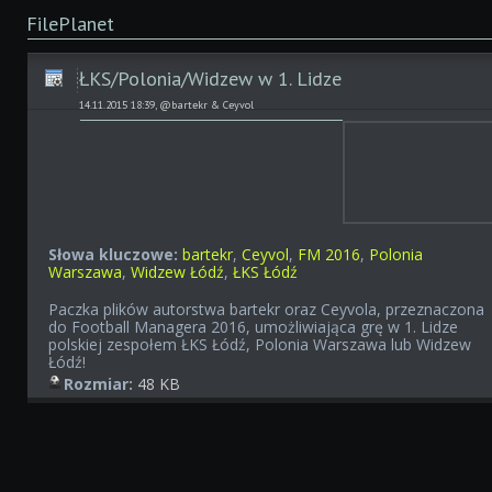
FilePlanet
ŁKS/Polonia/Widzew w 1. Lidze
14.11.2015 18:39, @bartekr & Ceyvol
Słowa kluczowe:
bartekr
,
Ceyvol
,
FM 2016
,
Polonia
Warszawa
,
Widzew Łódź
,
ŁKS Łódź
Paczka plików autorstwa bartekr oraz Ceyvola, przeznaczona
do Football Managera 2016, umożliwiająca grę w 1. Lidze
polskiej zespołem ŁKS Łódź, Polonia Warszawa lub Widzew
Łódź!
Rozmiar:
48 KB