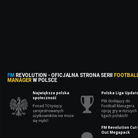
FM
REVOLUTION - OFICJALNA STRONA SERII
FOOTBAL
MANAGER
W POLSCE
Największa polska
Polska Liga Updat
społeczność
Plik dodający do
Ponad 70 tysięcy
Football Managera
zarejestrowanych
opcję gry w niższych
użytkowników nie może
ligach polskich!
się mylić!
FM Revolution Cut
Out Megapack