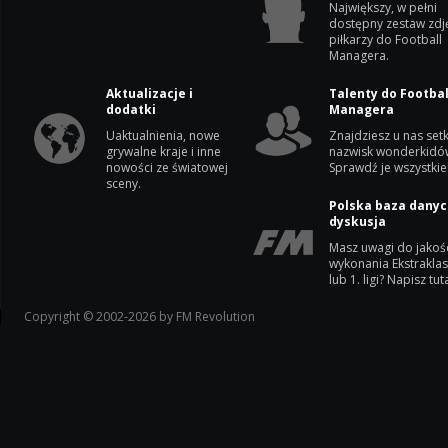
Największy, w pełni
dostępny zestaw zdj
piłkarzy do Football
Managera.
Aktualizacje i
Talenty do Footbal
dodatki
Managera
Uaktualnienia, nowe
Znajdziesz u nas setk
grywalne kraje i inne
nazwisk wonderkidó
nowości ze światowej
Sprawdź je wszystkie
sceny.
Polska baza danyc
dyskusja
Masz uwagi do jakoś
wykonania Ekstrakla
lub 1. ligi? Napisz tuta
Copyright © 2002-2026 by FM Revolution