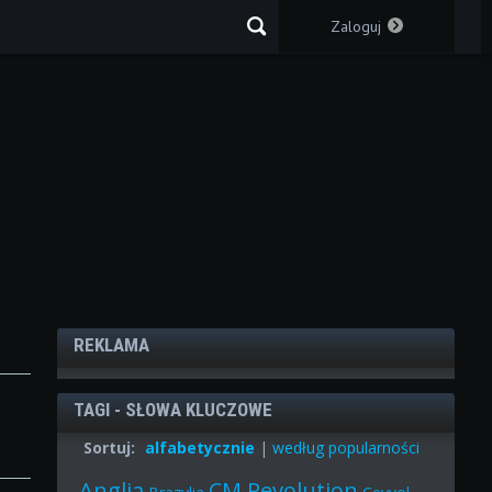
Zaloguj
REKLAMA
TAGI - SŁOWA KLUCZOWE
Sortuj:
alfabetycznie
|
według popularności
Anglia
CM Revolution