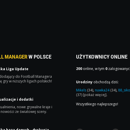
LL MANAGER
W POLSCE
UŻYTKOWNICY ONLINE
200
online, w tym
0
zalogowanyc
ska Liga Update
 dodający do Football Managera
ę gry w niższych ligach polskich!
Urodziny
obchodzą dziś:
Mikels
(34)
,
nuwka24
(34)
,
88_sik
(37)
[pokaż więcej]
.
ualizacje i dodatki
Wszystkiego najlepszego!
ualnienia, nowe grywalne kraje i
 nowości ze światowej sceny.
ska baza danych - dyskusja