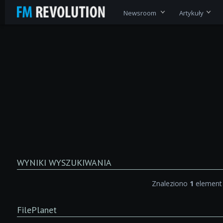
Newsroom
Artykuły
WYNIKI WYSZUKIWANIA
Znaleziono
1
element
FilePlanet