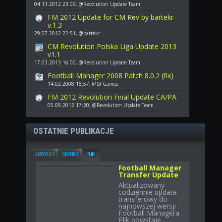
04.11.2012 23:09, @Revolution Update Team
FM 2012 Update for CM Rev by bartekr
v.1.3
29.07.2012 22:51, @bartekr
CM Revolution Polska Liga Update 2013
v1.1
17.03.2013 16:00, @Revolution Update Team
Football Manager 2008 Patch 8.0.2 (fix)
14.02.2008 16:57, @SI Games
FM 2012 Revolution Final Update CA/PA
05.09.2012 17:20, @Revolution Update Team
OSTATNIE PUBLIKACJE
ARTYKUŁY
GRAFIKA
PLIKI
Football Manager
Transfer Update
Aktualizowany
codziennie update
transferowy do
najnowszej wersji
Football Managera.
Plik powstaje...