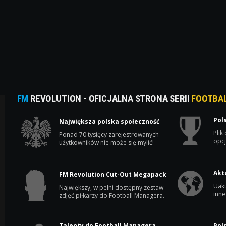
FM
REVOLUTION - OFICJALNA STRONA SERII
FOOTBA
Pol
Największa polska społeczność
Plik
Ponad 70 tysięcy zarejestrowanych
opcj
użytkowników nie może się mylić!
Akt
FM Revolution Cut-Out Megapack
Uakt
Największy, w pełni dostępny zestaw
inne
zdjęć piłkarzy do Football Managera.
Talenty do Football Managera
Pol