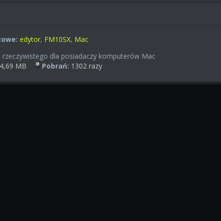
zowe:
edytor
,
FM10SX
,
Mac
u rzeczywistego dla posiadaczy komputerów Mac
4,69 MB
Pobrań:
1302 razy