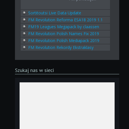
Sortitoutsi Live Data Update
FM Revolution Reforma ESA18 2019 1.1
FM19 Leagues Megapack by claassen
FM Revolution Polish Names Fix 2019
FM Revolution Polish Mediapack 2019
FM Revolution Rekordy Ekstraklasy
Szukaj nas w sieci