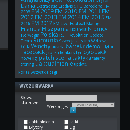
Brazylia
Ceyvol
Dania
Ekstraklasa
Eredivisie
FC Barcelona
FM
FM 2009
FM 2010
FM 2011
FM
2008
2012
FM 2013
FM 2014
FM 2015
FM
FM 2017
FM Live
2016
Football Manager
Francja
Hiszpania
Niemcy
Holandia
Polska
Norwegia
RUT
Revolution Update
Rumunia
Team
Szwecja
Ukraina
Widzew
Włochy
bartekr
demo
Łódź
austria
edytor
facepack
logopack
grafika
konkurs
ligi
patch
scena
taktyka
nowe ligi
talenty
uaktualnienie
trening
update
Pokaż
wszystkie
tagi
WYSZUKIWARKA
Slowo
kluczowe:
Wersja gry:
Uaktualnienia
Łatki
Edytory
Ligi