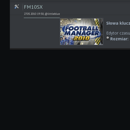
FM10SX
27.05.2010 19:38, @littleblue
Słowa kluc
Edytor czas
Rozmiar: