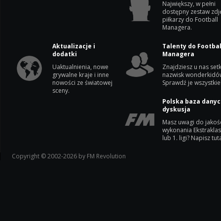
Największy, w pełni
dostępny zestaw zdj
piłkarzy do Football
Managera.
Aktualizacje i
Talenty do Footbal
dodatki
Managera
Uaktualnienia, nowe
Znajdziesz u nas setk
grywalne kraje i inne
nazwisk wonderkidó
nowości ze światowej
Sprawdź je wszystkie
sceny.
Polska baza danyc
dyskusja
Masz uwagi do jakoś
wykonania Ekstrakla
lub 1. ligi? Napisz tuta
Copyright © 2002-2026 by FM Revolution