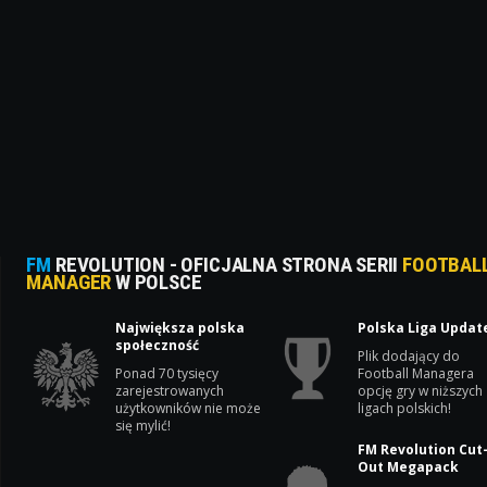
FM
REVOLUTION - OFICJALNA STRONA SERII
FOOTBAL
MANAGER
W POLSCE
Największa polska
Polska Liga Updat
społeczność
Plik dodający do
Ponad 70 tysięcy
Football Managera
zarejestrowanych
opcję gry w niższych
użytkowników nie może
ligach polskich!
się mylić!
FM Revolution Cut
Out Megapack