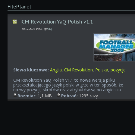
FilePlanet
CM Revolution YaQ Polish v1.1
30.12.2003 19:01, @
YaQ
Słowa kluczowe:
Anglia
,
CM Revolution
,
Polska
,
pozycje
CM Revolution YaQ Polish v1.1 to nowa wersja pliku
przekształcającego język polski w grze w ten sposób, że
nazwy pozycji, skrótów oraz atrybutów są po angielsku.
Rozmiar:
1,1 MB
Pobrań:
1295 razy