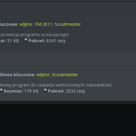
luczowe:
edytor
,
FM 2011
,
Scoutmeister
za wersja programu scoutującego!
ar:
51 KB
Pobrań:
6241 razy
Słowa kluczowe:
edytor
,
Scoutmeister
Nowy program do szukania wartościowych zawodników!
Rozmiar:
179 KB
Pobrań:
2532 razy