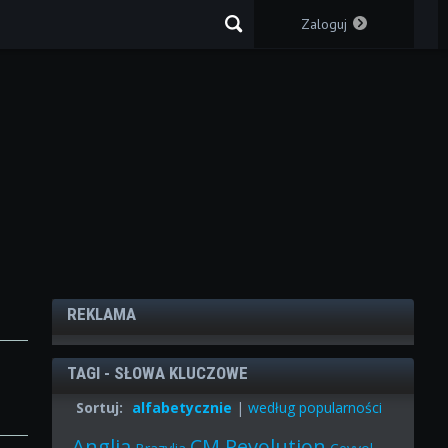
Zaloguj
REKLAMA
TAGI - SŁOWA KLUCZOWE
Sortuj:
alfabetycznie
|
według popularności
Anglia
CM Revolution