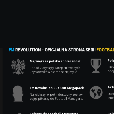
FM
REVOLUTION - OFICJALNA STRONA SERII
FOOTBA
Pol
Największa polska społeczność
Plik
Ponad 70 tysięcy zarejestrowanych
opcj
użytkowników nie może się mylić!
Akt
FM Revolution Cut-Out Megapack
Uakt
Największy, w pełni dostępny zestaw
inne
zdjęć piłkarzy do Football Managera.
Talenty do Football Managera
Pol