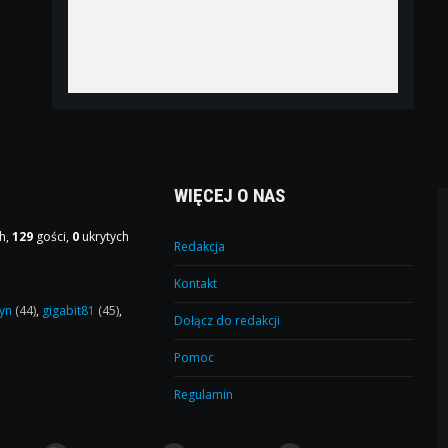
WIĘCEJ O NAS
h,
129
gości,
0
ukrytych
Redakcja
Kontakt
yn
(44)
,
gigabit81
(45)
,
Dołącz do redakcji
Pomoc
Regulamin