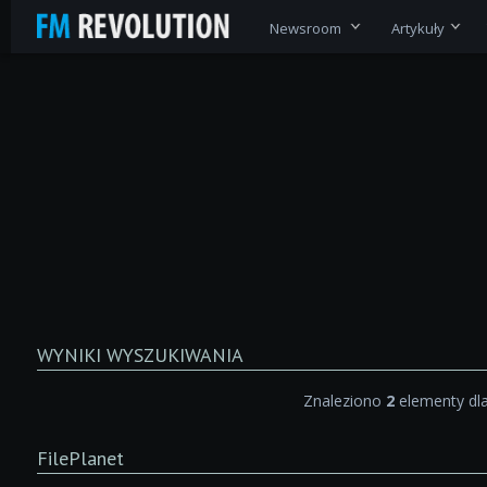
Newsroom
Artykuły
WYNIKI WYSZUKIWANIA
Znaleziono
2
elementy dl
FilePlanet