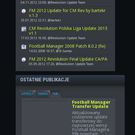
04.11.2012 23:09, @Revolution Update Team
FM 2012 Update for CM Rev by bartekr
v.1.3
29.07.2012 22:51, @bartekr
CM Revolution Polska Liga Update 2013
v1.1
17.03.2013 16:00, @Revolution Update Team
Football Manager 2008 Patch 8.0.2 (fix)
14.02.2008 16:57, @SI Games
FM 2012 Revolution Final Update CA/PA
05.09.2012 17:20, @Revolution Update Team
OSTATNIE PUBLIKACJE
ARTYKUŁY
GRAFIKA
PLIKI
Football Manager
Transfer Update
Aktualizowany
codziennie update
transferowy do
najnowszej wersji
Football Managera.
Plik powstaje...