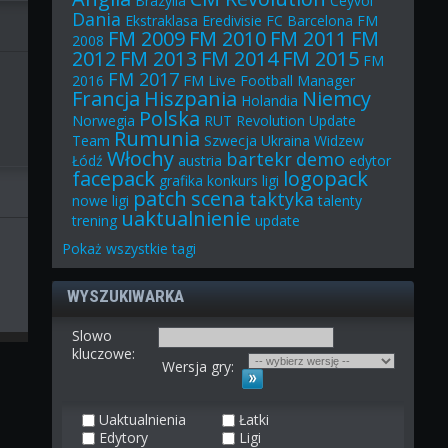
Brazylia
Ceyvol
Dania
Ekstraklasa
Eredivisie
FC Barcelona
FM
FM 2009
FM 2010
FM 2011
FM
2008
2012
FM 2013
FM 2014
FM 2015
FM
FM 2017
FM Live
2016
Football Manager
Francja
Hiszpania
Niemcy
Holandia
Polska
Norwegia
RUT
Revolution Update
Rumunia
Team
Szwecja
Ukraina
Widzew
Włochy
bartekr
demo
Łódź
austria
edytor
facepack
logopack
grafika
konkurs
ligi
patch
scena
taktyka
nowe ligi
talenty
uaktualnienie
trening
update
Pokaż
wszystkie
tagi
WYSZUKIWARKA
Slowo
kluczowe:
Wersja gry:
Uaktualnienia
Łatki
Edytory
Ligi