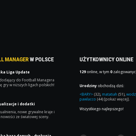
LL MANAGER
W POLSCE
UŻYTKOWNICY ONLINE
129
online, w tym
0
zalogowanyc
ska Liga Update
 dodający do Football Managera
ę gry w niższych ligach polskich!
Urodziny
obchodzą dziś:
<BARY>
(32)
,
matatiah
(51)
,
wodz
pawlacco
(44)
[pokaż więcej]
.
ualizacje i dodatki
Wszystkiego najlepszego!
ualnienia, nowe grywalne kraje i
 nowości ze światowej sceny.
ska baza danych - dyskusja