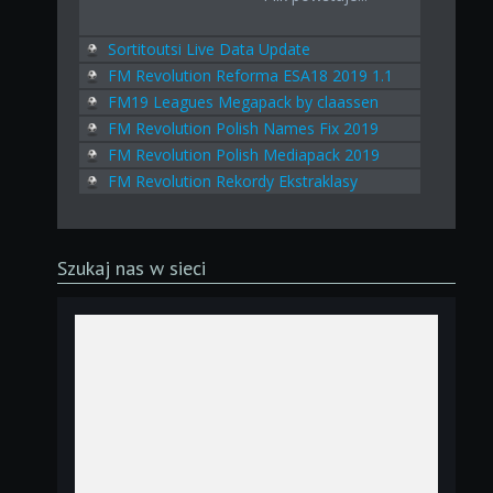
Sortitoutsi Live Data Update
FM Revolution Reforma ESA18 2019 1.1
FM19 Leagues Megapack by claassen
FM Revolution Polish Names Fix 2019
FM Revolution Polish Mediapack 2019
FM Revolution Rekordy Ekstraklasy
Szukaj nas w sieci