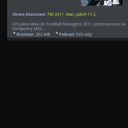
Słowa kluczowe:
FM 2011
,
Mac
,
patch 11.2
Oficjalna łatka do Football Managera 2011, przeznaczona na
komputery MAC.
Rozmiar:
202 MB
Pobrań:
925 razy