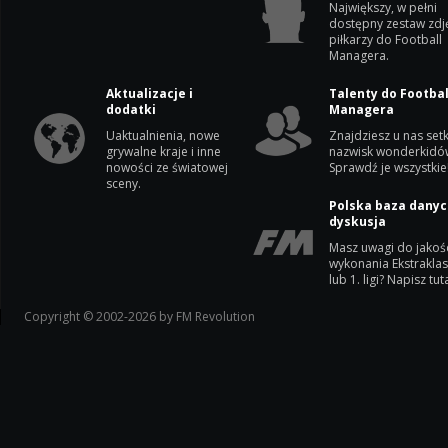
Największy, w pełni
dostępny zestaw zdj
piłkarzy do Football
Managera.
Aktualizacje i
Talenty do Footbal
dodatki
Managera
Uaktualnienia, nowe
Znajdziesz u nas setk
grywalne kraje i inne
nazwisk wonderkidó
nowości ze światowej
Sprawdź je wszystkie
sceny.
Polska baza danyc
dyskusja
Masz uwagi do jakoś
wykonania Ekstrakla
lub 1. ligi? Napisz tuta
Copyright © 2002-2026 by FM Revolution