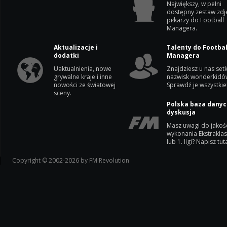
Największy, w pełni
dostępny zestaw zdj
piłkarzy do Football
Managera.
Aktualizacje i
Talenty do Footbal
dodatki
Managera
Uaktualnienia, nowe
Znajdziesz u nas setk
grywalne kraje i inne
nazwisk wonderkidó
nowości ze światowej
Sprawdź je wszystkie
sceny.
Polska baza danyc
dyskusja
Masz uwagi do jakoś
wykonania Ekstrakla
lub 1. ligi? Napisz tuta
Copyright © 2002-2026 by FM Revolution