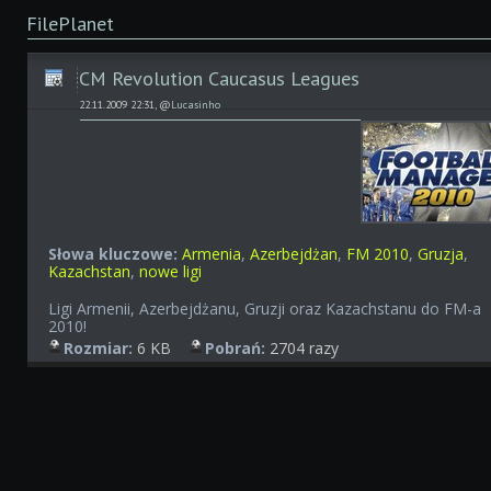
FilePlanet
CM Revolution Caucasus Leagues
22.11.2009 22:31, @
Lucasinho
Słowa kluczowe:
Armenia
,
Azerbejdżan
,
FM 2010
,
Gruzja
,
Kazachstan
,
nowe ligi
Ligi Armenii, Azerbejdżanu, Gruzji oraz Kazachstanu do FM-a
2010!
Rozmiar:
6 KB
Pobrań:
2704 razy