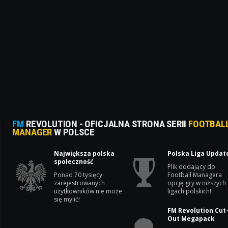
FM
REVOLUTION - OFICJALNA STRONA SERII
FOOTBAL
MANAGER
W POLSCE
Największa polska
Polska Liga Updat
społeczność
Plik dodający do
Ponad 70 tysięcy
Football Managera
zarejestrowanych
opcję gry w niższych
użytkowników nie może
ligach polskich!
się mylić!
FM Revolution Cut
Out Megapack