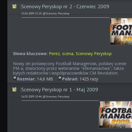
Scenowy Peryskop nr 2 - Czerwiec 2009
15.06.2009 15:25, @Scenowy Peryskop
Słowa kluczowe:
Perez
,
scena
,
Scenowy Peryskop
Nowy zin poświęcony Football Managerowi, polskiej scenie
FM-a, stworzony przez weteranów "efemaniactwa", także
byłych redaktorów i współpracowników CM Revolution.
Rozmiar:
14,6 MB
Pobrań:
1425 razy
Scenowy Peryskop nr 1 - Maj 2009
16.05.2009 10:44, @Scenowy Peryskop