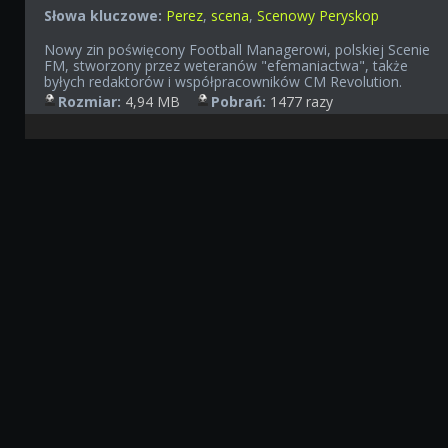
Słowa kluczowe:
Perez
,
scena
,
Scenowy Peryskop
Nowy zin poświęcony Football Managerowi, polskiej Scenie
FM, stworzony przez weteranów "efemaniactwa", także
byłych redaktorów i współpracowników CM Revolution.
Rozmiar:
4,94 MB
Pobrań:
1477 razy