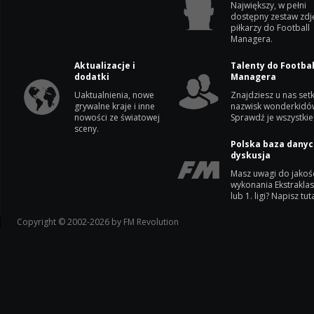
Największy, w pełni
dostępny zestaw zdj
piłkarzy do Football
Managera.
Aktualizacje i
Talenty do Footbal
dodatki
Managera
Uaktualnienia, nowe
Znajdziesz u nas setk
grywalne kraje i inne
nazwisk wonderkidó
nowości ze światowej
Sprawdź je wszystkie
sceny.
Polska baza danyc
dyskusja
Masz uwagi do jakoś
wykonania Ekstrakla
lub 1. ligi? Napisz tuta
Copyright © 2002-2026 by FM Revolution