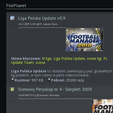
FilePlanet
Liga Polska Update v0.9
24.12.2009 12:49, @PL Update Team
Słowa kluczowe:
IV liga
,
Liga Polska Update
,
nowe ligi
,
PL
Update Team
,
scena
Liga Polska Update
to dodatek zawierający pięć grywalnych
lig polskich, w tym cztery w pełni odwzorowane.
Rozmiar:
997 KB
Pobrań:
25200 razy
Scenowy Peryskop nr 4 - Sierpień 2009
14.08.2009 19:22, @Scenowy Peryskop