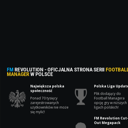
FM
REVOLUTION - OFICJALNA STRONA SERII
FOOTBAL
MANAGER
W POLSCE
Największa polska
Polska Liga Updat
społeczność
Plik dodający do
Ponad 70 tysięcy
Football Managera
zarejestrowanych
opcję gry w niższych
użytkowników nie może
ligach polskich!
się mylić!
FM Revolution Cut
Out Megapack