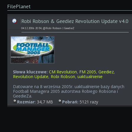
FilePlanet
Robi Robson & Geediez Revolution Update v4.0
04.12.2006 20:34, @Robi Robson | GeedieZ
Słowa kluczowe:
CM Revolution
,
FM 2005
,
Geediez
,
Revolution Update
,
Robi Robson
,
uaktualnienie
Datowane na 8 września 2005r. uaktualnienie bazy danych
Football Managera 2005 autorstwa Robiego Robsona i
GeedieZa.
Rozmiar:
34,7 MB
Pobrań:
5121 razy