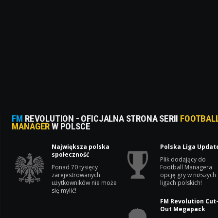
FM
REVOLUTION - OFICJALNA STRONA SERII
FOOTBAL
MANAGER
W POLSCE
Największa polska
Polska Liga Updat
społeczność
Plik dodający do
Ponad 70 tysięcy
Football Managera
zarejestrowanych
opcję gry w niższych
użytkowników nie może
ligach polskich!
się mylić!
FM Revolution Cut
Out Megapack