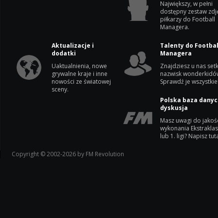
Największy, w pełni
dostępny zestaw zdj
piłkarzy do Football
Managera.
Aktualizacje i
Talenty do Footbal
dodatki
Managera
Uaktualnienia, nowe
Znajdziesz u nas setk
grywalne kraje i inne
nazwisk wonderkidó
nowości ze światowej
Sprawdź je wszystkie
sceny.
Polska baza danyc
dyskusja
Masz uwagi do jakoś
wykonania Ekstrakla
lub 1. ligi? Napisz tuta
Copyright © 2002-2026 by FM Revolution