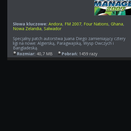
Słowa kluczowe:
Andora
,
FM 2007
,
Four Nations
,
Ghana
,
Nowa Zelandia
,
Salwador
Specjalny patch autorstwa Juana Diego zamieniający cztery
ligi na nowe: Algierską, Paragwajską, Wysp Owczych i
Bangladeską.
Rozmiar:
40,7 MB
Pobrań:
1459 razy