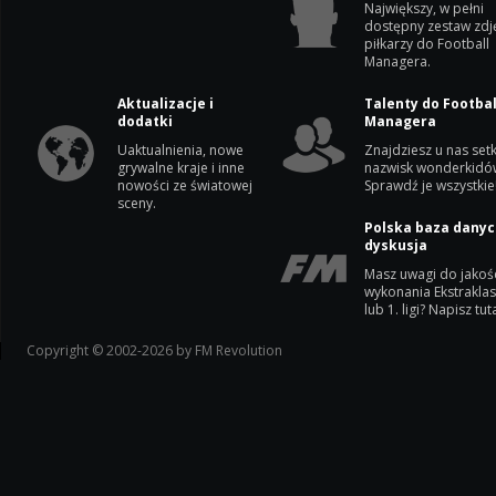
Największy, w pełni
dostępny zestaw zdj
piłkarzy do Football
Managera.
Aktualizacje i
Talenty do Footbal
dodatki
Managera
Uaktualnienia, nowe
Znajdziesz u nas setk
grywalne kraje i inne
nazwisk wonderkidó
nowości ze światowej
Sprawdź je wszystkie
sceny.
Polska baza danyc
dyskusja
Masz uwagi do jakoś
wykonania Ekstrakla
lub 1. ligi? Napisz tuta
Copyright © 2002-2026 by FM Revolution