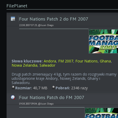
FilePlanet
Four Nations Patch 2 do FM 2007
22.08.2007 07:23, @Juan Diego
Słowa kluczowe:
Andora
,
FM 2007
,
Four Nations
,
Ghana
,
Nowa Zelandia
,
Salwador
Drugi patch zmieniający 4 ligi, tym razem do rozgrywki mamy
udostępnione kraje Andory, Nowej Zelandii, Ghany i
Salwadoru.
Rozmiar:
40,7 MB
Pobrań:
2346 razy
Four Nations Patch do FM 2007
19.08.2007 09:04, @Juan Diego