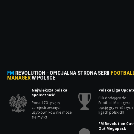
FM
REVOLUTION - OFICJALNA STRONA SERII
FOOTBAL
MANAGER
W POLSCE
Największa polska
Polska Liga Updat
społeczność
Plik dodający do
Ponad 70 tysięcy
Football Managera
zarejestrowanych
opcję gry w niższych
użytkowników nie może
ligach polskich!
się mylić!
FM Revolution Cut
Out Megapack