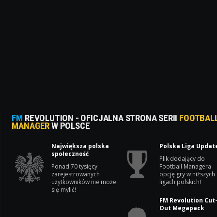
FM
REVOLUTION - OFICJALNA STRONA SERII
FOOTBAL
MANAGER
W POLSCE
Największa polska
Polska Liga Updat
społeczność
Plik dodający do
Ponad 70 tysięcy
Football Managera
zarejestrowanych
opcję gry w niższych
użytkowników nie może
ligach polskich!
się mylić!
FM Revolution Cut
Out Megapack