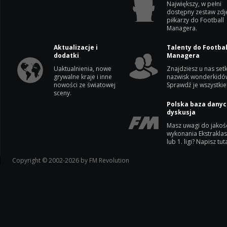
Największy, w pełni
dostępny zestaw zdj
piłkarzy do Football
Managera.
Aktualizacje i
Talenty do Footbal
dodatki
Managera
Uaktualnienia, nowe
Znajdziesz u nas setk
grywalne kraje i inne
nazwisk wonderkidó
nowości ze światowej
Sprawdź je wszystkie
sceny.
Polska baza danyc
dyskusja
Masz uwagi do jakoś
wykonania Ekstrakla
lub 1. ligi? Napisz tuta
Copyright © 2002-2026 by FM Revolution