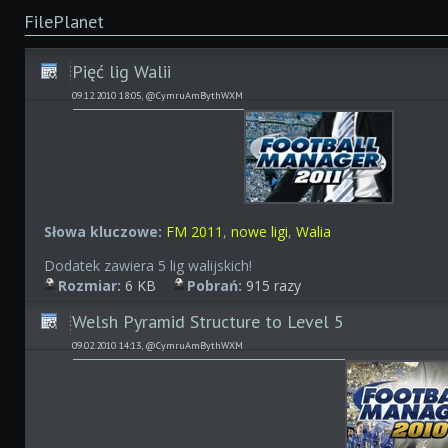
FilePlanet
Pięć lig Walii
09.12.2010 18:05, @CymruAmBythWXM
Słowa kluczowe:
FM 2011
,
nowe ligi
,
Walia
Dodatek zawiera 5 lig walijskich!
Rozmiar:
6 KB
Pobrań:
915 razy
Welsh Pyramid Structure to Level 5
09.02.2010 14:13, @CymruAmBythWXM