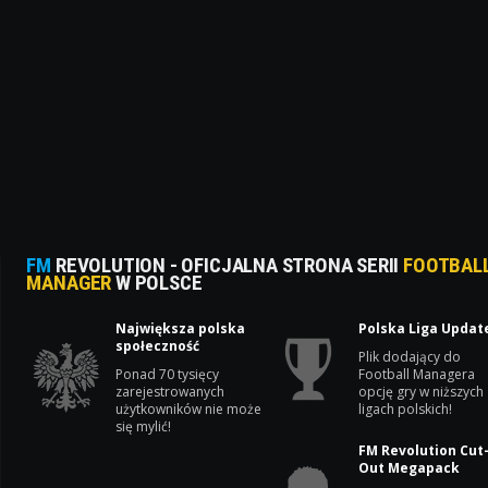
FM
REVOLUTION - OFICJALNA STRONA SERII
FOOTBAL
MANAGER
W POLSCE
Największa polska
Polska Liga Updat
społeczność
Plik dodający do
Ponad 70 tysięcy
Football Managera
zarejestrowanych
opcję gry w niższych
użytkowników nie może
ligach polskich!
się mylić!
FM Revolution Cut
Out Megapack