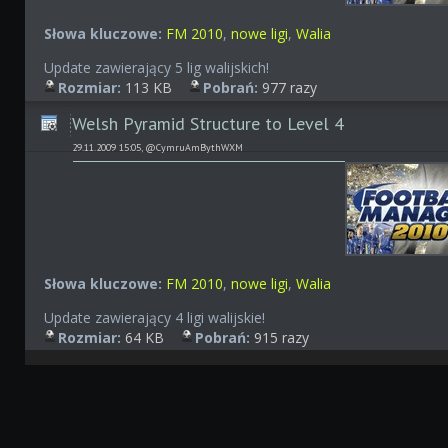
Słowa kluczowe:
FM 2010
,
nowe ligi
,
Walia
Update zawierający 5 lig walijskich!
Rozmiar:
113 KB
Pobrań:
977 razy
Welsh Pyramid Structure to Level 4
29.11.2009 15:05, @CymruAmBythWXM
Słowa kluczowe:
FM 2010
,
nowe ligi
,
Walia
Update zawierający 4 ligi walijskie!
Rozmiar:
64 KB
Pobrań:
915 razy