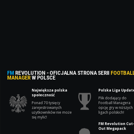
FM
REVOLUTION - OFICJALNA STRONA SERII
FOOTBAL
MANAGER
W POLSCE
Największa polska
Polska Liga Updat
społeczność
Plik dodający do
Ponad 70 tysięcy
Football Managera
zarejestrowanych
opcję gry w niższych
użytkowników nie może
ligach polskich!
się mylić!
FM Revolution Cut
Out Megapack