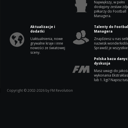
Największy, w pełni
dostępny zestaw zdj
piłkarzy do Football
Managera.
Aktualizacje i
Talenty do Footbal
dodatki
Managera
Uaktualnienia, nowe
Znajdziesz u nas setk
grywalne kraje i inne
nazwisk wonderkidó
nowości ze światowej
Sprawdź je wszystkie
sceny.
Polska baza danyc
dyskusja
Masz uwagi do jakoś
wykonania Ekstrakla
lub 1. ligi? Napisz tuta
Copyright © 2002-2026 by FM Revolution