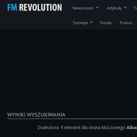
Newsroom
Artykuły
T
Turnieje
Forum
Pomoc
WYNIKI WYSZUKIWANIA
Znaleziono
1
element dla słowa kluczowego
Alba