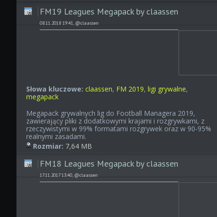
FM19 Leagues Megapack by claassen
08.11.2018 19:41, @claassen
Słowa kluczowe:
claassen
,
FM 2019
,
ligi grywalne
,
megapack
Megapack grywalnych lig do Football Managera 2019,
zawierający pliki z dodatkowymi krajami i rozgrywkami, z
rzeczywistymi w 99% formatami rozgrywek oraz w 90-95%
realnymi zasadami.
Rozmiar:
7,64 MB
FM18 Leagues Megapack by claassen
17.11.2017 13:40, @claassen