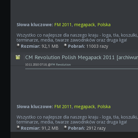
Słowa kluczowe:
FM 2011
,
megapack
,
Polska
Wszystko co najlepsze dla naszego kraju - loga, tła, koszulki,
terminarze, media, twarze zawodników oraz druga liga!
Rozmiar:
92,1 MB
Pobrań:
11003 razy
CM Revolution Polish Megapack 2011 [archiwu
10.11.2010 07:18, @
FM Revolution
Słowa kluczowe:
FM 2011
,
megapack
,
Polska
Wszystko co najlepsze dla naszego kraju - loga, tła, koszulki,
terminarze, media, twarze zawodników oraz druga liga!
Rozmiar:
91,2 MB
Pobrań:
2912 razy