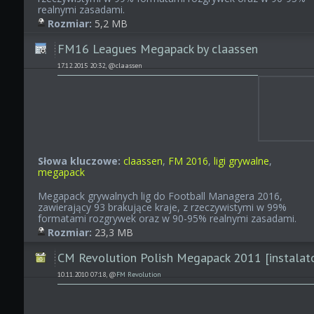
realnymi zasadami.
Rozmiar:
5,2 MB
FM16 Leagues Megapack by claassen
17.12.2015 20:32, @claassen
Słowa kluczowe:
claassen
,
FM 2016
,
ligi grywalne
,
megapack
Megapack grywalnych lig do Football Managera 2016,
zawierający 93 brakujące kraje, z rzeczywistymi w 99%
formatami rozgrywek oraz w 90-95% realnymi zasadami.
Rozmiar:
23,3 MB
CM Revolution Polish Megapack 2011 [instalat
10.11.2010 07:18, @
FM Revolution