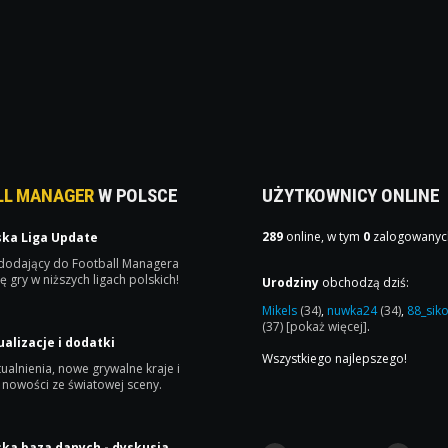
LL MANAGER
W POLSCE
UŻYTKOWNICY ONLINE
289
online, w tym
0
zalogowanyc
ska Liga Update
 dodający do Football Managera
ę gry w niższych ligach polskich!
Urodziny
obchodzą dziś:
Mikels
(34)
,
nuwka24
(34)
,
88_sik
(37)
[pokaż więcej]
.
ualizacje i dodatki
Wszystkiego najlepszego!
ualnienia, nowe grywalne kraje i
 nowości ze światowej sceny.
ska baza danych - dyskusja