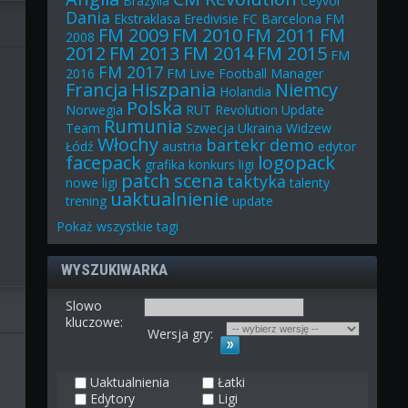
Brazylia
Ceyvol
Dania
Ekstraklasa
Eredivisie
FC Barcelona
FM
FM 2009
FM 2010
FM 2011
FM
2008
2012
FM 2013
FM 2014
FM 2015
FM
FM 2017
FM Live
2016
Football Manager
Francja
Hiszpania
Niemcy
Holandia
Polska
Norwegia
RUT
Revolution Update
Rumunia
Team
Szwecja
Ukraina
Widzew
Włochy
bartekr
demo
Łódź
austria
edytor
facepack
logopack
grafika
konkurs
ligi
patch
scena
taktyka
nowe ligi
talenty
uaktualnienie
trening
update
Pokaż
wszystkie
tagi
WYSZUKIWARKA
Slowo
kluczowe:
Wersja gry:
Uaktualnienia
Łatki
Edytory
Ligi