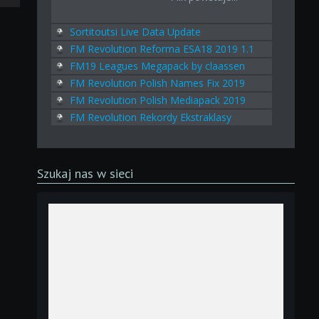
Sortitoutsi Live Data Update
FM Revolution Reforma ESA18 2019 1.1
FM19 Leagues Megapack by claassen
FM Revolution Polish Names Fix 2019
FM Revolution Polish Mediapack 2019
FM Revolution Rekordy Ekstraklasy
Szukaj nas w sieci