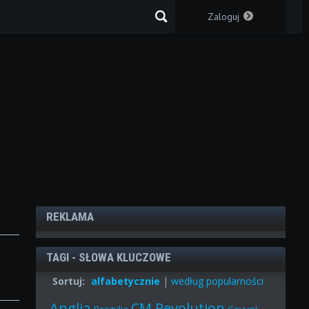
Zaloguj
REKLAMA
TAGI - SŁOWA KLUCZOWE
Sortuj:
alfabetycznie
|
według popularności
Anglia
CM Revolution