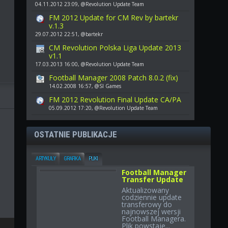
04.11.2012 23:09, @Revolution Update Team
FM 2012 Update for CM Rev by bartekr
v.1.3
29.07.2012 22:51, @bartekr
CM Revolution Polska Liga Update 2013
v1.1
17.03.2013 16:00, @Revolution Update Team
Football Manager 2008 Patch 8.0.2 (fix)
14.02.2008 16:57, @SI Games
FM 2012 Revolution Final Update CA/PA
05.09.2012 17:20, @Revolution Update Team
OSTATNIE PUBLIKACJE
ARTYKUŁY
GRAFIKA
PLIKI
Football Manager
Transfer Update
Aktualizowany
codziennie update
transferowy do
najnowszej wersji
Football Managera.
Plik powstaje...