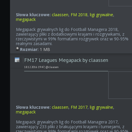
Słowa kluczowe:
claassen
,
FM 2018
,
ligi grywalne
,
megapack
Megapack grywalnych lig do Football Managera 2018,
zawierający pliki z dodatkowymi krajami i rozgrywkami, z
rzeczywistymi w 99% formatami rozgrywek oraz w 90-95%
realnymi zasadami.
Rozmiar:
1 MB
FM17 Leagues Megapack by claassen
18.12.2016 19:47, @claasen
Słowa kluczowe:
claassen
,
FM 2017
,
ligi grywalne
,
megapack
Megapack grywalnych lig do Football Managera 2017,
zawierający 233 pliki z brakującymi krajami i turniejami, z
rzeczywistymi w 99% formatami rozgrywek oraz w 90-95%