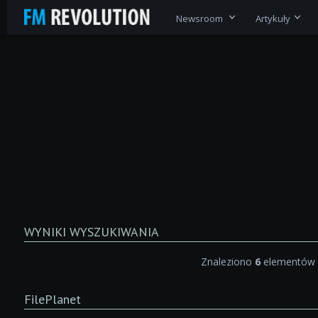
Newsroom
Artykuły
WYNIKI WYSZUKIWANIA
Znaleziono
6
elementów 
FilePlanet