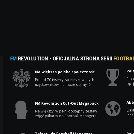
FM
REVOLUTION - OFICJALNA STRONA SERII
FOOTBA
Pol
Największa polska społeczność
Plik
Ponad 70 tysięcy zarejestrowanych
opcj
użytkowników nie może się mylić!
Akt
FM Revolution Cut-Out Megapack
Uakt
Największy, w pełni dostępny zestaw
inne
zdjęć piłkarzy do Football Managera.
Talenty do Football Managera
Pol