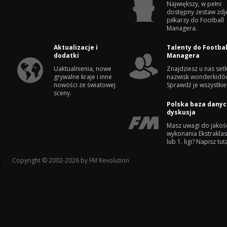
Największy, w pełni
dostępny zestaw zdj
piłkarzy do Football
Managera.
Aktualizacje i
Talenty do Footbal
dodatki
Managera
Uaktualnienia, nowe
Znajdziesz u nas setk
grywalne kraje i inne
nazwisk wonderkidó
nowości ze światowej
Sprawdź je wszystkie
sceny.
Polska baza danyc
dyskusja
Masz uwagi do jakoś
wykonania Ekstrakla
lub 1. ligi? Napisz tuta
Copyright © 2002-2026 by FM Revolution