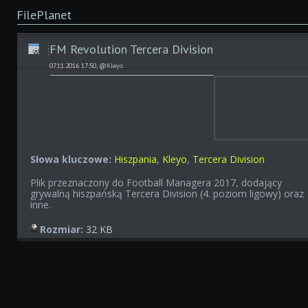
FilePlanet
FM Revolution Tercera Division
07.11.2016 17:50, @
Kleyo
Słowa kluczowe:
Hiszpania
,
Kleyo
,
Tercera Division
Plik przeznaczony do Football Managera 2017, dodający
grywalną hiszpańską Tercera Division (4. poziom ligowy) oraz
inne.
Rozmiar:
32 KB