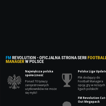
FM
REVOLUTION - OFICJALNA STRONA SERII
FOOTBAL
MANAGER
W POLSCE
Największa polska
Polska Liga Updat
społeczność
Plik dodający do
Ponad 70 tysięcy
Football Managera
zarejestrowanych
opcję gry w niższych
użytkowników nie może
ligach polskich!
się mylić!
FM Revolution Cut
Out Megapack