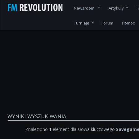
Newsroom
Artykuły
T
Turnieje
Forum
Pomoc
WYNIKI WYSZUKIWANIA
Znaleziono
1
element dla słowa kluczowego
Savegame