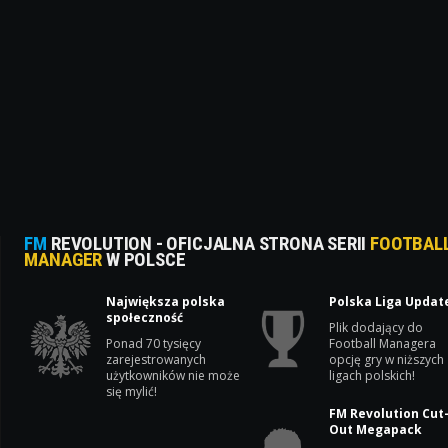
FM
REVOLUTION - OFICJALNA STRONA SERII
FOOTBAL
MANAGER
W POLSCE
Największa polska
Polska Liga Updat
społeczność
Plik dodający do
Ponad 70 tysięcy
Football Managera
zarejestrowanych
opcję gry w niższych
użytkowników nie może
ligach polskich!
się mylić!
FM Revolution Cut
Out Megapack