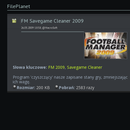
FilePlanet
FM Savegame Cleaner 2009
26.05.2009 18:58, @NecroSoft
Słowa kluczowe:
FM 2009
,
Savegame Cleaner
Program 'czyszczący' nasze zapisane stany gry, zmniejszając
ich wagę.
Rozmiar:
200 KB
Pobrań:
2583 razy