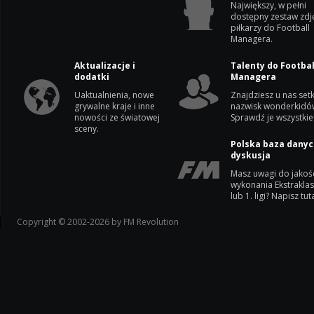
Największy, w pełni
dostępny zestaw zdj
piłkarzy do Football
Managera.
Aktualizacje i
Talenty do Footbal
dodatki
Managera
Uaktualnienia, nowe
Znajdziesz u nas setk
grywalne kraje i inne
nazwisk wonderkidó
nowości ze światowej
Sprawdź je wszystkie
sceny.
Polska baza danyc
dyskusja
Masz uwagi do jakoś
wykonania Ekstrakla
lub 1. ligi? Napisz tuta
Copyright © 2002-2026 by FM Revolution