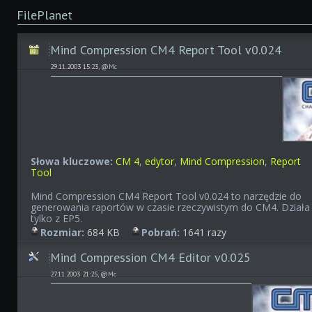
FilePlanet
Mind Compression CM4 Report Tool v0.024
29.11.2003 15:23, @
Mc
Słowa kluczowe:
CM 4
,
edytor
,
Mind Compression
,
Report
Tool
Mind Compression CM4 Report Tool v0.024 to narzędzie do
generowania raportów w czasie rzeczywistym do CM4. Działa
tylko z EP5.
Rozmiar:
684 KB
Pobrań:
1641 razy
Mind Compression CM4 Editor v0.025
27.11.2003 21:25, @
Mc