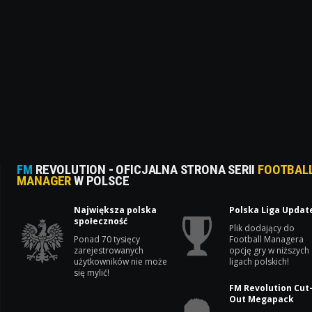
FM
REVOLUTION - OFICJALNA STRONA SERII
FOOTBAL
MANAGER
W POLSCE
Największa polska
Polska Liga Updat
społeczność
Plik dodający do
Ponad 70 tysięcy
Football Managera
zarejestrowanych
opcję gry w niższych
użytkowników nie może
ligach polskich!
się mylić!
FM Revolution Cut
Out Megapack