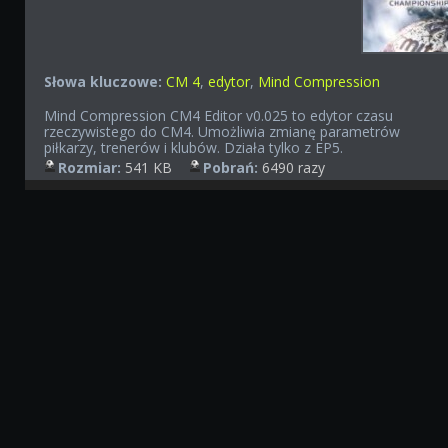
Słowa kluczowe:
CM 4
,
edytor
,
Mind Compression
Mind Compression CM4 Editor v0.025 to edytor czasu
rzeczywistego do CM4. Umożliwia zmianę parametrów
piłkarzy, trenerów i klubów. Działa tylko z EP5.
Rozmiar:
541 KB
Pobrań:
6490 razy