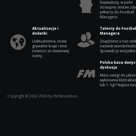
Największy, w pełni
dostępny zestaw zdj
piłkarzy do Football
Managera.
Aktualizacje i
Talenty do Footbal
dodatki
Managera
Uaktualnienia, nowe
Znajdziesz u nas setk
grywalne kraje i inne
nazwisk wonderkidó
nowości ze światowej
Sprawdź je wszystkie
sceny.
Polska baza danyc
dyskusja
Masz uwagi do jakoś
wykonania Ekstrakla
lub 1. ligi? Napisz tuta
Copyright © 2002-2026 by FM Revolution