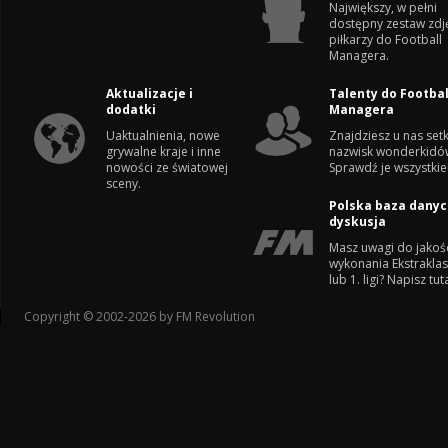
Największy, w pełni
dostępny zestaw zdj
piłkarzy do Football
Managera.
Aktualizacje i
Talenty do Footbal
dodatki
Managera
Uaktualnienia, nowe
Znajdziesz u nas setk
grywalne kraje i inne
nazwisk wonderkidó
nowości ze światowej
Sprawdź je wszystkie
sceny.
Polska baza danyc
dyskusja
Masz uwagi do jakoś
wykonania Ekstrakla
lub 1. ligi? Napisz tuta
Copyright © 2002-2026 by FM Revolution