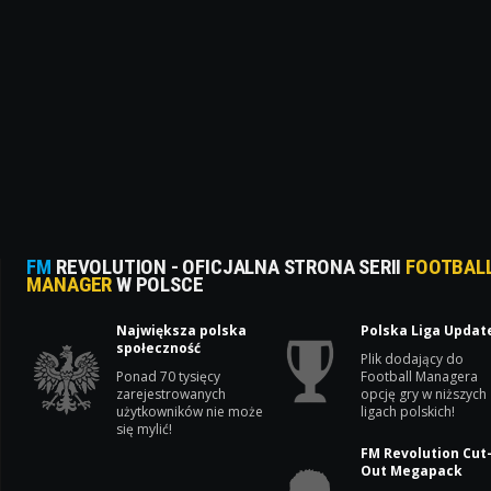
FM
REVOLUTION - OFICJALNA STRONA SERII
FOOTBAL
MANAGER
W POLSCE
Największa polska
Polska Liga Updat
społeczność
Plik dodający do
Ponad 70 tysięcy
Football Managera
zarejestrowanych
opcję gry w niższych
użytkowników nie może
ligach polskich!
się mylić!
FM Revolution Cut
Out Megapack