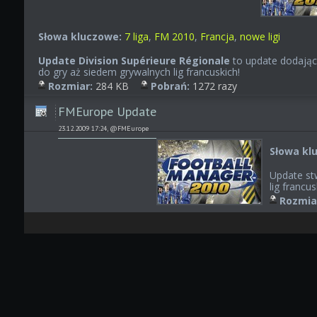
Słowa kluczowe:
7 liga
,
FM 2010
,
Francja
,
nowe ligi
Update Division Supérieure Régionale
to update dodając
do gry aż siedem grywalnych lig francuskich!
Rozmiar:
284 KB
Pobrań:
1272 razy
FMEurope Update
23.12.2009 17:24, @FMEurope
Słowa kl
Update st
lig francus
Rozmia