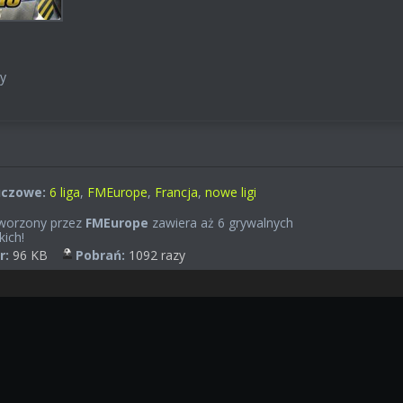
y
uczowe:
6 liga
,
FMEurope
,
Francja
,
nowe ligi
worzony przez
FMEurope
zawiera aż 6 grywalnych
kich!
r:
96 KB
Pobrań:
1092 razy