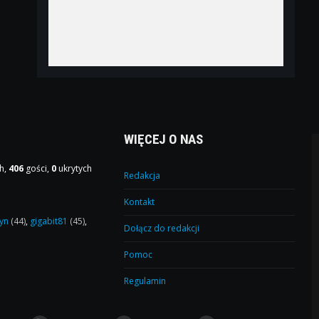
WIĘCEJ O NAS
h,
406
gości,
0
ukrytych
Redakcja
Kontakt
yn
(44)
,
gigabit81
(45)
,
Dołącz do redakcji
Pomoc
Regulamin