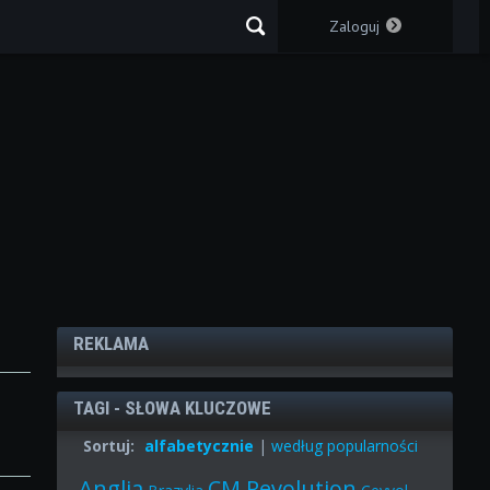
Zaloguj
REKLAMA
TAGI - SŁOWA KLUCZOWE
Sortuj:
alfabetycznie
|
według popularności
Anglia
CM Revolution