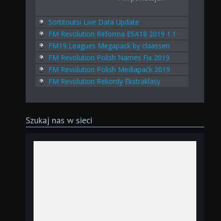
Sortitoutsi Live Data Update
FM Revolution Reforma ESA18 2019 1.1
FM19 Leagues Megapack by claassen
FM Revolution Polish Names Fix 2019
FM Revolution Polish Mediapack 2019
FM Revolution Rekordy Ekstraklasy
Szukaj nas w sieci