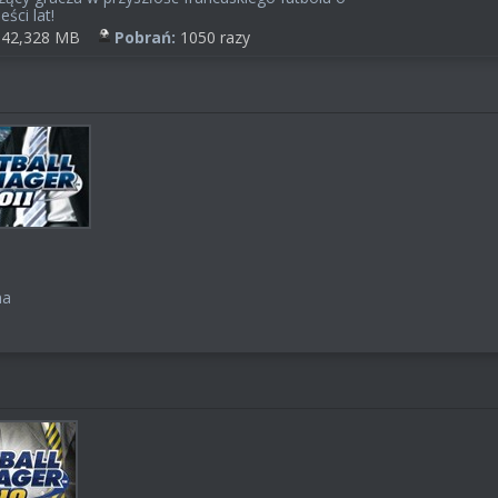
eści lat!
42,328 MB
Pobrań:
1050 razy
na