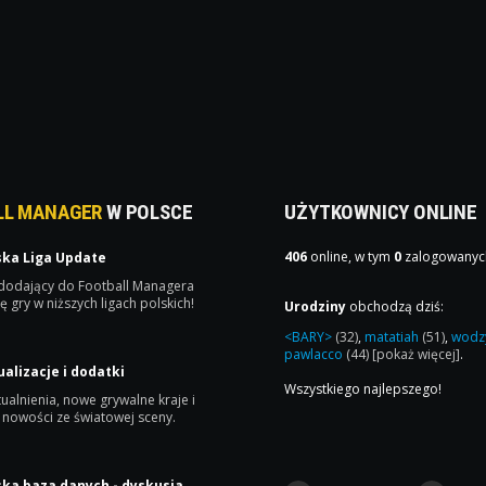
LL MANAGER
W POLSCE
UŻYTKOWNICY ONLINE
406
online, w tym
0
zalogowanyc
ska Liga Update
 dodający do Football Managera
ę gry w niższych ligach polskich!
Urodziny
obchodzą dziś:
<BARY>
(32)
,
matatiah
(51)
,
wodz
pawlacco
(44)
[pokaż więcej]
.
ualizacje i dodatki
Wszystkiego najlepszego!
ualnienia, nowe grywalne kraje i
 nowości ze światowej sceny.
ska baza danych - dyskusja