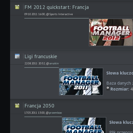
FM 2012 quickstart: Francja
09.10.2011 16:00, @Sports Interactive
Ligi francuskie
22.08.2011 20:52, @
anakin
Słowa klucz
Baza danych z
Rozmiar:
4
Francja 2050
17.03.2011 13:00, @
przemkoo
Słowa kluc
Plik przenos