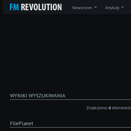
Newsroom
Artykuły
WYNIKI WYSZUKIWANIA
Znaleziono
6
elementów
FilePlanet