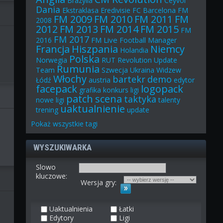
Brazylia
Ceyvol
Dania
Ekstraklasa
Eredivisie
FC Barcelona
FM
FM 2009
FM 2010
FM 2011
FM
2008
2012
FM 2013
FM 2014
FM 2015
FM
FM 2017
FM Live
2016
Football Manager
Francja
Hiszpania
Niemcy
Holandia
Polska
Norwegia
RUT
Revolution Update
Rumunia
Team
Szwecja
Ukraina
Widzew
Włochy
bartekr
demo
Łódź
austria
edytor
facepack
logopack
grafika
konkurs
ligi
patch
scena
taktyka
nowe ligi
talenty
uaktualnienie
trening
update
Pokaż
wszystkie
tagi
WYSZUKIWARKA
Slowo
kluczowe:
Wersja gry:
Uaktualnienia
Łatki
Edytory
Ligi