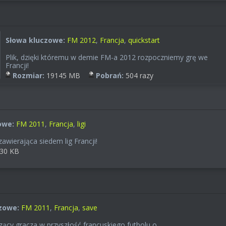
Słowa kluczowe:
FM 2012
,
Francja
,
quickstart
Plik, dzięki któremu w demie FM-a 2012 rozpoczniemy grę we
Francji!
Rozmiar:
19145 MB
Pobrań:
504 razy
owe:
FM 2011
,
Francja
,
ligi
awierająca siedem lig Francji!
30 KB
zowe:
FM 2011
,
Francja
,
save
zący gracza w przyszłość francuskiego futbolu o