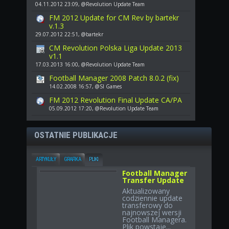
04.11.2012 23:09, @Revolution Update Team
FM 2012 Update for CM Rev by bartekr
v.1.3
29.07.2012 22:51, @bartekr
CM Revolution Polska Liga Update 2013
v1.1
17.03.2013 16:00, @Revolution Update Team
Football Manager 2008 Patch 8.0.2 (fix)
14.02.2008 16:57, @SI Games
FM 2012 Revolution Final Update CA/PA
05.09.2012 17:20, @Revolution Update Team
OSTATNIE PUBLIKACJE
ARTYKUŁY
GRAFIKA
PLIKI
Football Manager
Transfer Update
Aktualizowany
codziennie update
transferowy do
najnowszej wersji
Football Managera.
Plik powstaje...