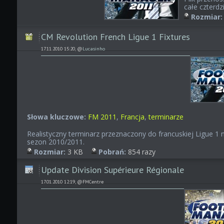
całe czterdzi
Rozmiar:
CM Revolution French Ligue 1 Fixtures
17.11.2010 15:20, @
Lucasinho
Słowa kluczowe:
FM 2011
,
Francja
,
terminarze
Realistyczny terminarz przeznaczony do francuskiej Ligue 1 
sezon 2010/2011.
Rozmiar:
3 KB
Pobrań:
854 razy
Update Division Supérieure Régionale
17.01.2010 12:19, @FMCentre