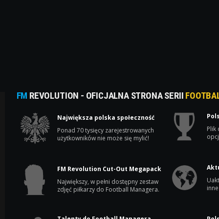
FM
REVOLUTION - OFICJALNA STRONA SERII
FOOTBA
Pol
Największa polska społeczność
Plik
Ponad 70 tysięcy zarejestrowanych
opcj
użytkowników nie może się mylić!
Akt
FM Revolution Cut-Out Megapack
Uakt
Największy, w pełni dostępny zestaw
inne
zdjęć piłkarzy do Football Managera.
Talenty do Football Managera
Pol