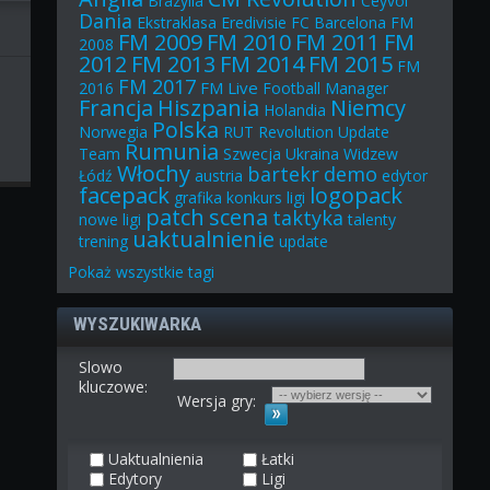
Brazylia
Ceyvol
Dania
Ekstraklasa
Eredivisie
FC Barcelona
FM
FM 2009
FM 2010
FM 2011
FM
2008
2012
FM 2013
FM 2014
FM 2015
FM
FM 2017
FM Live
2016
Football Manager
Francja
Hiszpania
Niemcy
Holandia
Polska
Norwegia
RUT
Revolution Update
Rumunia
Team
Szwecja
Ukraina
Widzew
Włochy
bartekr
demo
Łódź
austria
edytor
facepack
logopack
grafika
konkurs
ligi
patch
scena
taktyka
nowe ligi
talenty
uaktualnienie
trening
update
Pokaż
wszystkie
tagi
WYSZUKIWARKA
Slowo
kluczowe:
Wersja gry:
Uaktualnienia
Łatki
Edytory
Ligi