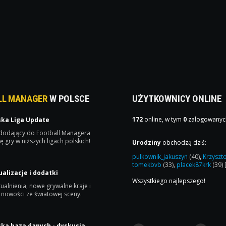
LL MANAGER
W POLSCE
UŻYTKOWNICY ONLINE
172
online, w tym
0
zalogowanyc
ska Liga Update
 dodający do Football Managera
ę gry w niższych ligach polskich!
Urodziny
obchodzą dziś:
pulkownik_jakuszyn
(40)
,
Krzyszt
tomekbvb
(33)
,
placek87krk
(39)
ualizacje i dodatki
Wszystkiego najlepszego!
ualnienia, nowe grywalne kraje i
 nowości ze światowej sceny.
ska baza danych - dyskusja