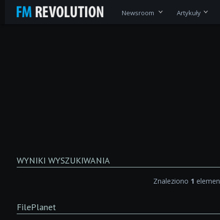
Newsroom
Artykuły
WYNIKI WYSZUKIWANIA
Znaleziono
1
element
FilePlanet