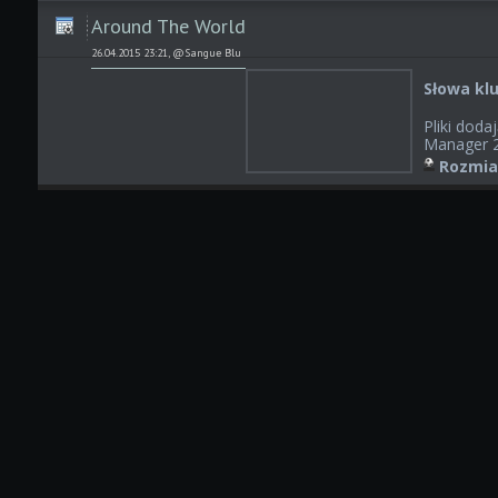
Around The World
26.04.2015 23:21, @Sangue Blu
Słowa kl
Pliki doda
Manager 2
Rozmia