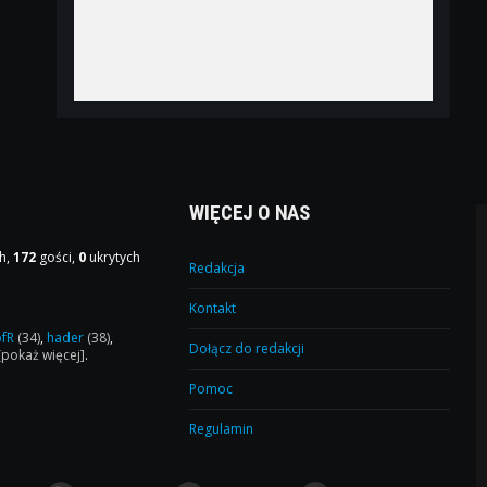
WIĘCEJ O NAS
h,
172
gości,
0
ukrytych
Redakcja
Kontakt
ofR
(34)
,
hader
(38)
,
Dołącz do redakcji
[pokaż więcej]
.
Pomoc
Regulamin