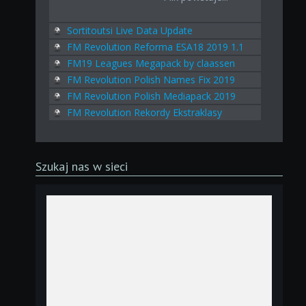
Sortitoutsi Live Data Update
FM Revolution Reforma ESA18 2019 1.1
FM19 Leagues Megapack by claassen
FM Revolution Polish Names Fix 2019
FM Revolution Polish Mediapack 2019
FM Revolution Rekordy Ekstraklasy
Szukaj nas w sieci