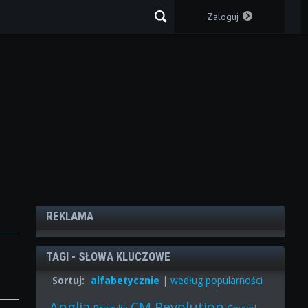
Zaloguj
REKLAMA
TAGI - SŁOWA KLUCZOWE
Sortuj:
alfabetycznie
|
według popularności
Anglia
CM Revolution