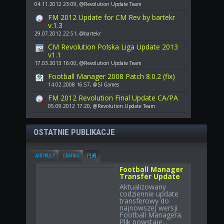
04.11.2012 23:09, @Revolution Update Team
FM 2012 Update for CM Rev by bartekr
v.1.3
29.07.2012 22:51, @bartekr
CM Revolution Polska Liga Update 2013
v1.1
17.03.2013 16:00, @Revolution Update Team
Football Manager 2008 Patch 8.0.2 (fix)
14.02.2008 16:57, @SI Games
FM 2012 Revolution Final Update CA/PA
05.09.2012 17:20, @Revolution Update Team
OSTATNIE PUBLIKACJE
ARTYKUŁY
GRAFIKA
PLIKI
Football Manager
Transfer Update
Aktualizowany
codziennie update
transferowy do
najnowszej wersji
Football Managera.
Plik powstaje...