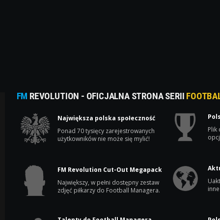
FM
REVOLUTION - OFICJALNA STRONA SERII
FOOTBA
Pol
Największa polska społeczność
Plik
Ponad 70 tysięcy zarejestrowanych
opcj
użytkowników nie może się mylić!
Akt
FM Revolution Cut-Out Megapack
Uakt
Największy, w pełni dostępny zestaw
inne
zdjęć piłkarzy do Football Managera.
Talenty do Football Managera
Pol