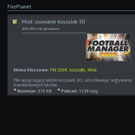
FilePlanet
Mod: usuwanie koszulek 3D
20.05.2009 13:46, @radestock
Słowa kluczowe:
FM 2009
,
koszulki
,
Mod
Plik wyłączający widok koszulek 3D, umożliwiając wgrywanie
standardowych kitsów.
Rozmiar:
319 KB
Pobrań:
1139 razy