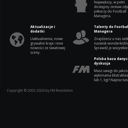
Największy, w pełni
dostępny zestaw zdj
piłkarzy do Football
Managera.
Aktualizacje i
Talenty do Footbal
dodatki
Managera
Uaktualnienia, nowe
Znajdziesz u nas setk
grywalne kraje i inne
nazwisk wonderkidó
nowości ze światowej
Sprawdź je wszystkie
sceny.
Polska baza danyc
dyskusja
Masz uwagi do jakoś
wykonania Ekstrakla
lub 1. ligi? Napisz tuta
Copyright © 2002-2026 by FM Revolution