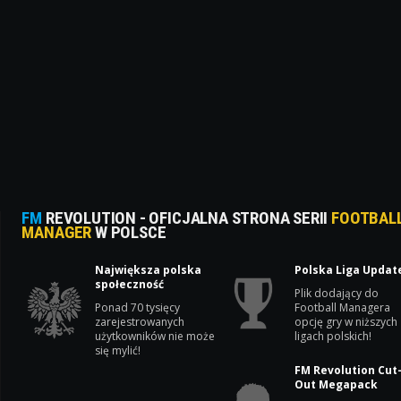
FM
REVOLUTION - OFICJALNA STRONA SERII
FOOTBAL
MANAGER
W POLSCE
Największa polska
Polska Liga Updat
społeczność
Plik dodający do
Ponad 70 tysięcy
Football Managera
zarejestrowanych
opcję gry w niższych
użytkowników nie może
ligach polskich!
się mylić!
FM Revolution Cut
Out Megapack