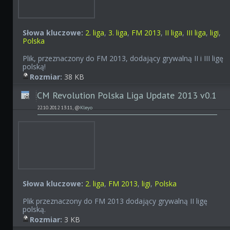
Słowa kluczowe:
2. liga
,
3. liga
,
FM 2013
,
II liga
,
III liga
,
ligi
,
Polska
Plik, przeznaczony do FM 2013, dodający grywalną II i III ligę
polską!
Rozmiar:
38 KB
CM Revolution Polska Liga Update 2013 v0.1
22.10.2012 13:11, @
Kleyo
Słowa kluczowe:
2. liga
,
FM 2013
,
ligi
,
Polska
Plik przeznaczony do FM 2013 dodający grywalną II ligę
polską.
Rozmiar:
3 KB