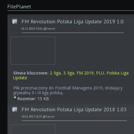
FilePlanet
FM Revolution Polska Liga Update 2019 1.0
01.11.2018 22:42, @
Ceyvol
Słowa kluczowe:
2. liga
,
3. liga
,
FM 2019
,
PLU
,
Polska Liga
Update
Plik przeznaczony do Football Managera 2019, dodający
grywalną II i III ligę polską.
Rozmiar:
15 KB
FM Revolution Polska Liga Update 2018 1.03
10.11.2017 18:27, @
Ceyvol