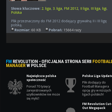
Słowa kluczowe:
2. liga
,
3. liga
,
FM 2012
,
II liga
,
III liga
,
ligi
,
Polska
Plik przeznaczony do FM 2012 dodający grywalną II i III ligę
polską.
Rozmiar:
60 KB
Pobrań:
15664 razy
FM
REVOLUTION - OFICJALNA STRONA SERII
FOOTBAL
MANAGER
W POLSCE
Największa polska
Polska Liga Updat
społeczność
Plik dodający do
Ponad 70 tysięcy
Football Managera
zarejestrowanych
opcję gry w niższych
użytkowników nie może
ligach polskich!
się mylić!
FM Revolution Cut
Out Megapack