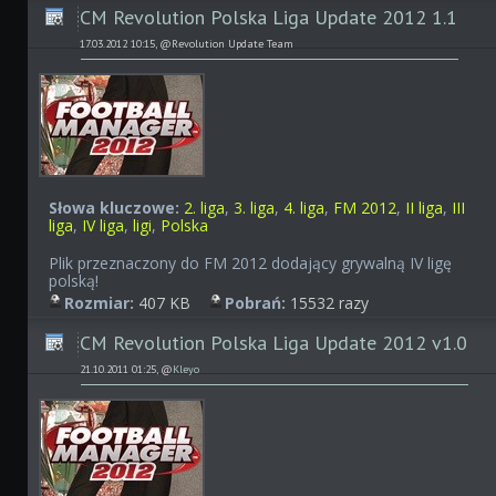
CM Revolution Polska Liga Update 2012 1.1
17.03.2012 10:15, @Revolution Update Team
Słowa kluczowe:
2. liga
,
3. liga
,
4. liga
,
FM 2012
,
II liga
,
III
liga
,
IV liga
,
ligi
,
Polska
Plik przeznaczony do FM 2012 dodający grywalną IV ligę
polską!
Rozmiar:
407 KB
Pobrań:
15532 razy
CM Revolution Polska Liga Update 2012 v1.0
21.10.2011 01:25, @
Kleyo