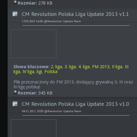
Rozmiar:
278 KB
CM Revolution Polska Liga Update 2013 v1.1
17.03.2013 16:00, @Revolution Update Team
Słowa kluczowe:
2. liga
,
3. liga
,
4. liga
,
FM 2013
,
II liga
,
III
liga
,
IV liga
,
ligi
,
Polska
Plik przeznaczony do FM 2013, dodający grywalną II, III oraz
IV ligę polską!
Rozmiar:
345 KB
CM Revolution Polska Liga Update 2013 v1.0
04.11.2012 23:09, @Revolution Update Team