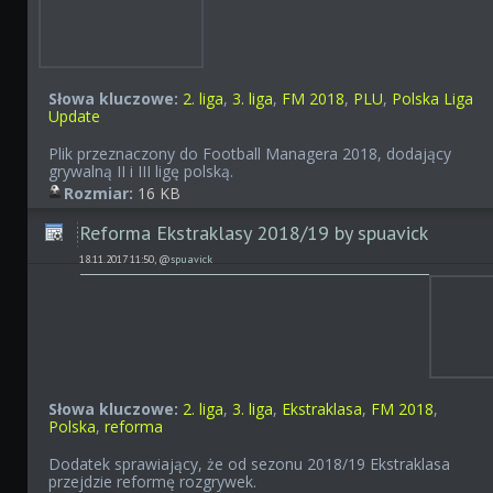
Słowa kluczowe:
2. liga
,
3. liga
,
FM 2018
,
PLU
,
Polska Liga
Update
Plik przeznaczony do Football Managera 2018, dodający
grywalną II i III ligę polską.
Rozmiar:
16 KB
Reforma Ekstraklasy 2018/19 by spuavick
18.11.2017 11:50, @
spuavick
Słowa kluczowe:
2. liga
,
3. liga
,
Ekstraklasa
,
FM 2018
,
Polska
,
reforma
Dodatek sprawiający, że od sezonu 2018/19 Ekstraklasa
przejdzie reformę rozgrywek.