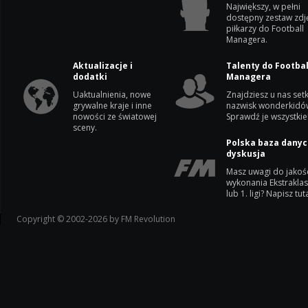
Największy, w pełni
dostępny zestaw zdj
piłkarzy do Football
Managera.
Aktualizacje i
Talenty do Footbal
dodatki
Managera
Uaktualnienia, nowe
Znajdziesz u nas setk
grywalne kraje i inne
nazwisk wonderkidó
nowości ze światowej
Sprawdź je wszystkie
sceny.
Polska baza danyc
dyskusja
Masz uwagi do jakoś
wykonania Ekstrakla
lub 1. ligi? Napisz tuta
Copyright © 2002-2026 by FM Revolution