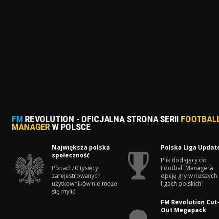
FM
REVOLUTION - OFICJALNA STRONA SERII
FOOTBAL
MANAGER
W POLSCE
Największa polska
Polska Liga Updat
społeczność
Plik dodający do
Ponad 70 tysięcy
Football Managera
zarejestrowanych
opcję gry w niższych
użytkowników nie może
ligach polskich!
się mylić!
FM Revolution Cut
Out Megapack