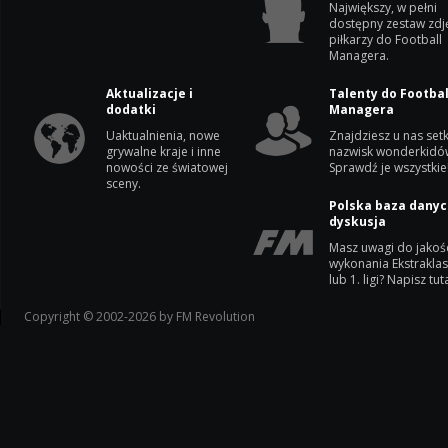
Największy, w pełni
dostępny zestaw zdj
piłkarzy do Football
Managera.
Aktualizacje i
Talenty do Footbal
dodatki
Managera
Uaktualnienia, nowe
Znajdziesz u nas setk
grywalne kraje i inne
nazwisk wonderkidó
nowości ze światowej
Sprawdź je wszystkie
sceny.
Polska baza danyc
dyskusja
Masz uwagi do jakoś
wykonania Ekstrakla
lub 1. ligi? Napisz tuta
Copyright © 2002-2026 by FM Revolution