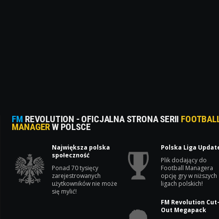
FM
REVOLUTION - OFICJALNA STRONA SERII
FOOTBAL
MANAGER
W POLSCE
Największa polska
Polska Liga Updat
społeczność
Plik dodający do
Ponad 70 tysięcy
Football Managera
zarejestrowanych
opcję gry w niższych
użytkowników nie może
ligach polskich!
się mylić!
FM Revolution Cut
Out Megapack