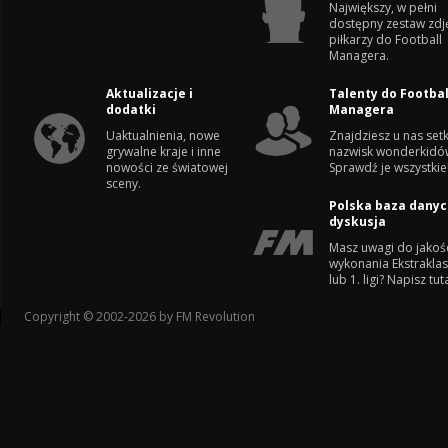
Największy, w pełni
dostępny zestaw zdj
piłkarzy do Football
Managera.
Aktualizacje i
Talenty do Footbal
dodatki
Managera
Uaktualnienia, nowe
Znajdziesz u nas setk
grywalne kraje i inne
nazwisk wonderkidó
nowości ze światowej
Sprawdź je wszystkie
sceny.
Polska baza danyc
dyskusja
Masz uwagi do jakoś
wykonania Ekstrakla
lub 1. ligi? Napisz tuta
Copyright © 2002-2026 by FM Revolution