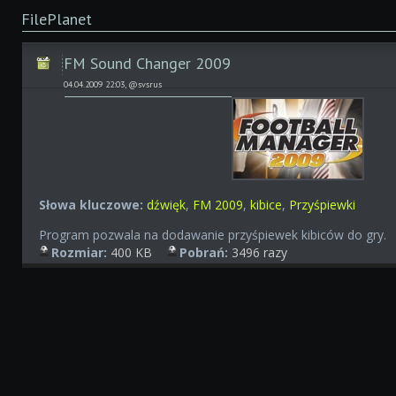
FilePlanet
FM Sound Changer 2009
04.04.2009 22:03, @svsrus
Słowa kluczowe:
dźwięk
,
FM 2009
,
kibice
,
Przyśpiewki
Program pozwala na dodawanie przyśpiewek kibiców do gry.
Rozmiar:
400 KB
Pobrań:
3496 razy