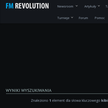
Newsroom
Artykuły
T
Turnieje
Forum
Pomoc
WYNIKI WYSZUKIWANIA
Znaleziono
1
element dla słowa kluczowego
kib