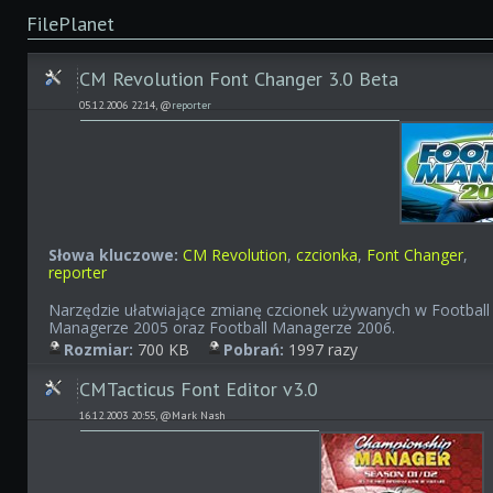
FilePlanet
CM Revolution Font Changer 3.0 Beta
05.12.2006 22:14, @
reporter
Słowa kluczowe:
CM Revolution
,
czcionka
,
Font Changer
,
reporter
Narzędzie ułatwiające zmianę czcionek używanych w Football
Managerze 2005 oraz Football Managerze 2006.
Rozmiar:
700 KB
Pobrań:
1997 razy
CMTacticus Font Editor v3.0
16.12.2003 20:55, @Mark Nash