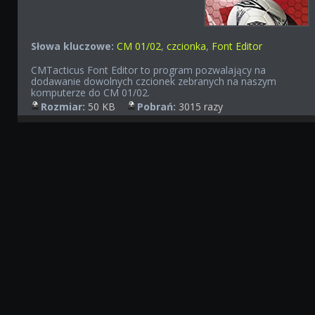
Słowa kluczowe:
CM 01/02
,
czcionka
,
Font Editor
CMTacticus Font Editor to program pozwalający na
dodawanie dowolnych czcionek zebranych na naszym
komputerze do CM 01/02.
Rozmiar:
50 KB
Pobrań:
3015 razy