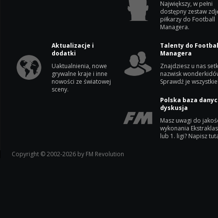
Największy, w pełni
dostępny zestaw zdj
piłkarzy do Football
Managera.
Aktualizacje i
Talenty do Footbal
dodatki
Managera
Uaktualnienia, nowe
Znajdziesz u nas setk
grywalne kraje i inne
nazwisk wonderkidó
nowości ze światowej
Sprawdź je wszystkie
sceny.
Polska baza danyc
dyskusja
Masz uwagi do jakoś
wykonania Ekstrakla
lub 1. ligi? Napisz tuta
Copyright © 2002-2026 by FM Revolution