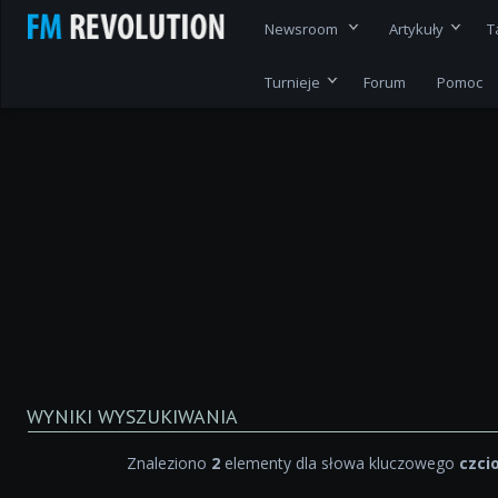
Newsroom
Artykuły
T
Turnieje
Forum
Pomoc
WYNIKI WYSZUKIWANIA
Znaleziono
2
elementy dla słowa kluczowego
czci