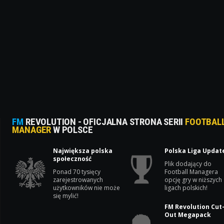
FM
REVOLUTION - OFICJALNA STRONA SERII
FOOTBAL
MANAGER
W POLSCE
Największa polska
Polska Liga Updat
społeczność
Plik dodający do
Ponad 70 tysięcy
Football Managera
zarejestrowanych
opcję gry w niższych
użytkowników nie może
ligach polskich!
się mylić!
FM Revolution Cut
Out Megapack