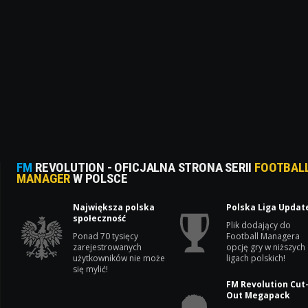
FM
REVOLUTION - OFICJALNA STRONA SERII
FOOTBAL
MANAGER
W POLSCE
Największa polska
Polska Liga Updat
społeczność
Plik dodający do
Ponad 70 tysięcy
Football Managera
zarejestrowanych
opcję gry w niższych
użytkowników nie może
ligach polskich!
się mylić!
FM Revolution Cut
Out Megapack