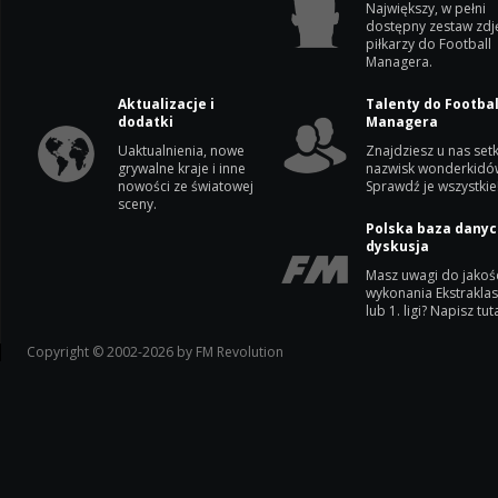
Największy, w pełni
dostępny zestaw zdj
piłkarzy do Football
Managera.
Aktualizacje i
Talenty do Footbal
dodatki
Managera
Uaktualnienia, nowe
Znajdziesz u nas setk
grywalne kraje i inne
nazwisk wonderkidó
nowości ze światowej
Sprawdź je wszystkie
sceny.
Polska baza danyc
dyskusja
Masz uwagi do jakoś
wykonania Ekstrakla
lub 1. ligi? Napisz tuta
Copyright © 2002-2026 by FM Revolution