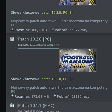
Słowa kluczowe:
patch 10.3.0
,
PC
,
SI
Najnowszy patch autorstwa SI przeznaczona na komputery
PC.
Rozmiar:
180,2 MB
Pobrań:
56977 razy
Patch 10.2.0 [PC]
16.12.2009 19:52, @Sports Interactive
Słowa kluczowe:
patch 10.2.0
,
PC
,
SI
Najnowszy patch autorstwa SI przeznaczona na komputery
PC.
Rozmiar:
175,61 MB
Pobrań:
23930 razy
Patch 10.1.1 (MAC)
30.11.2009 19:53, @Sports Interactive