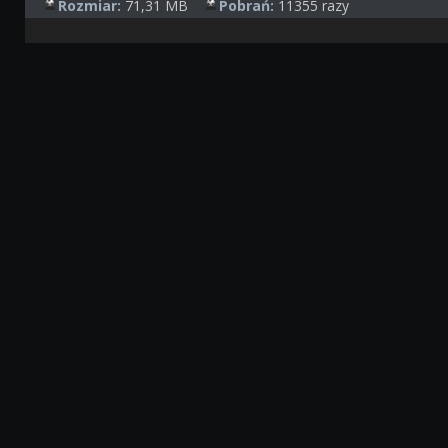
Rozmiar:
71,31 MB
Pobrań:
11355 razy