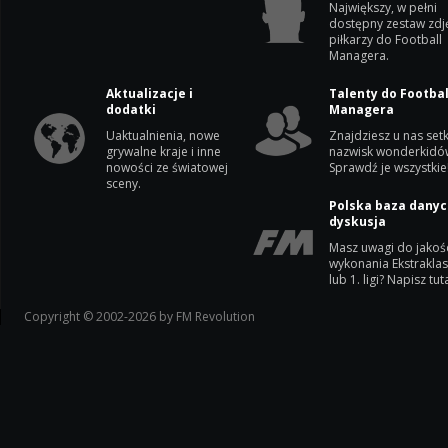
Największy, w pełni
dostępny zestaw zdj
piłkarzy do Football
Managera.
Aktualizacje i
Talenty do Footbal
dodatki
Managera
Uaktualnienia, nowe
Znajdziesz u nas setk
grywalne kraje i inne
nazwisk wonderkidó
nowości ze światowej
Sprawdź je wszystkie
sceny.
Polska baza danyc
dyskusja
Masz uwagi do jakoś
wykonania Ekstrakla
lub 1. ligi? Napisz tuta
Copyright © 2002-2026 by FM Revolution