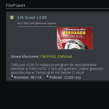
FilePlanet
CM Scout v2.00
06.12.2003 12:09, @Michael Nygreen
Słowa kluczowe:
CM 01/02
,
CMScout
CMScout v2.00 to najlepszy program do wyszukiwania
talentów w CM3 01/02. Z tym programem, żadna gwiazda i
gwiazdeczka w Twojej grze nie będzie Ci obca!
Rozmiar:
482 KB
Pobrań:
22288 razy