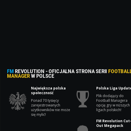
FM
REVOLUTION - OFICJALNA STRONA SERII
FOOTBAL
MANAGER
W POLSCE
Największa polska
Polska Liga Updat
społeczność
Plik dodający do
Ponad 70 tysięcy
Football Managera
zarejestrowanych
opcję gry w niższych
użytkowników nie może
ligach polskich!
się mylić!
FM Revolution Cut
Out Megapack