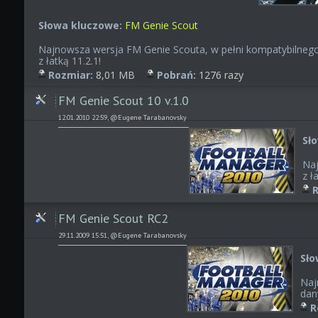
Słowa kluczowe:
FM Genie Scout
Najnowsza wersja FM Genie Scouta, w pełni kompatybilneg
z łatką 11.2.1!
Rozmiar:
8,01 MB
Pobrań:
1276 razy
FM Genie Scout 10 v.1.0
12.01.2010 22:59, @Eugene Tarabanovsky
Sł
Naj
z ł
R
FM Genie Scout RC2
29.11.2009 15:51, @Eugene Tarabanovsky
Sło
Naj
dan
R