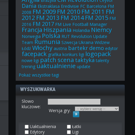
Brazylia
Ceyvol
Dania
Ekstraklasa
Eredivisie
FC Barcelona
FM
FM 2009
FM 2010
FM 2011
FM
2008
2012
FM 2013
FM 2014
FM 2015
FM
FM 2017
FM Live
2016
Football Manager
Francja
Hiszpania
Niemcy
Holandia
Polska
Norwegia
RUT
Revolution Update
Rumunia
Team
Szwecja
Ukraina
Widzew
Włochy
bartekr
demo
Łódź
austria
edytor
facepack
logopack
grafika
konkurs
ligi
patch
scena
taktyka
nowe ligi
talenty
uaktualnienie
trening
update
Pokaż
wszystkie
tagi
WYSZUKIWARKA
Slowo
kluczowe:
Wersja gry:
Uaktualnienia
Łatki
Edytory
Ligi