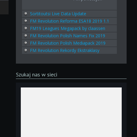
Sortitoutsi Live Data Update
FM Revolution Reforma ESA18 2019 1.1
FM19 Leagues Megapack by claassen
FM Revolution Polish Names Fix 2019
FM Revolution Polish Mediapack 2019
FM Revolution Rekordy Ekstraklasy
Szukaj nas w sieci