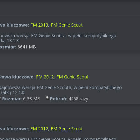
wa kluczowe:
FM 2013
,
FM Genie Scout
nowsza wersja FM Genie Scouta, w pełni kompatybilnego
tką 13.1.3!
ozmiar:
6641 MB
Słowa kluczowe:
FM 2012
,
FM Genie Scout
ajnowsza wersja FM Genie Scouta, w pełni kompatybilnego
 łatką 12.1.0!
Rozmiar:
6,33 MB
Pobrań:
4458 razy
wa kluczowe:
FM 2012
,
FM Genie Scout
nowsza wersja FM Genie Scouta, w pełni kompatybilnego