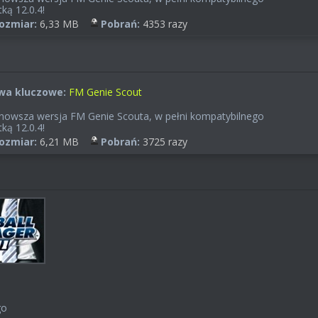
tką 12.0.4!
ozmiar:
6,33 MB
Pobrań:
4353 razy
wa kluczowe:
FM Genie Scout
nowsza wersja FM Genie Scouta, w pełni kompatybilnego
tką 12.0.4!
ozmiar:
6,21 MB
Pobrań:
3725 razy
go