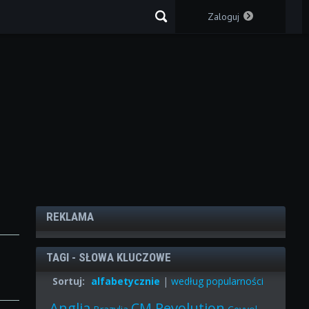
Zaloguj
REKLAMA
TAGI - SŁOWA KLUCZOWE
Sortuj:
alfabetycznie
|
według popularności
Anglia
CM Revolution