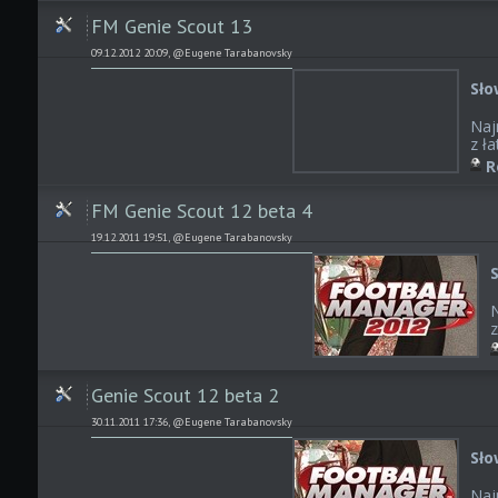
FM Genie Scout 13
09.12.2012 20:09, @Eugene Tarabanovsky
Sło
Naj
z ła
R
FM Genie Scout 12 beta 4
19.12.2011 19:51, @Eugene Tarabanovsky
N
z
Genie Scout 12 beta 2
30.11.2011 17:36, @Eugene Tarabanovsky
Sło
Naj