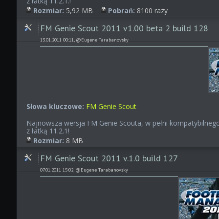
z łatką 11.2.1.!
Rozmiar:
5,92 MB
Pobrań:
8100 razy
FM Genie Scout 2011 v1.00 beta 2 build 128
13.01.2011 00:11, @Eugene Tarabanovsky
Słowa kluczowe:
FM Genie Scout
Najnowsza wersja FM Genie Scouta, w pełni kompatybilneg
z łatką 11.2.1!
Rozmiar:
8 MB
FM Genie Scout 2011 v.1.0 build 127
07.01.2011 15:02, @Eugene Tarabanovsky