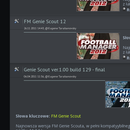
z ła
R
FM Genie Scout 12
26.11.2011 14:43, @Eugene Tarabanovsky
Sło
Naj
z ła
R
Genie Scout ver.1.00 build 129 - final
06.04.2011 11:56, @Eugene Tarabanovsky
Słowa kluczowe:
FM Genie Scout
Najnowsza wersja FM Genie Scouta, w pełni kompatyybilne