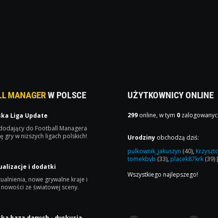
LL MANAGER
W POLSCE
UŻYTKOWNICY ONLINE
299
online, w tym
0
zalogowanyc
ska Liga Update
 dodający do Football Managera
ę gry w niższych ligach polskich!
Urodziny
obchodzą dziś:
pulkownik_jakuszyn
(40)
,
Krzyszt
tomekbvb
(33)
,
placek87krk
(39)
ualizacje i dodatki
Wszystkiego najlepszego!
ualnienia, nowe grywalne kraje i
 nowości ze światowej sceny.
ska baza danych - dyskusja