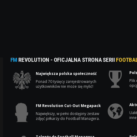
FM
REVOLUTION - OFICJALNA STRONA SERII
FOOTBA
Pol
Największa polska społeczność
Plik
Ponad 70 tysięcy zarejestrowanych
opcj
użytkowników nie może się mylić!
Akt
FM Revolution Cut-Out Megapack
Uakt
Największy, w pełni dostępny zestaw
inne
zdjęć piłkarzy do Football Managera.
Talenty do Football Managera
Pol