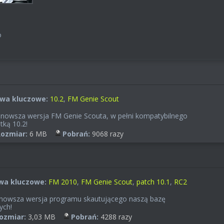
o
owa kluczowe:
10.2
,
FM Genie Scout
nowsza wersja FM Genie Scouta, w pełni kompatybilnego
atką 10.2!
ozmiar:
6 MB
Pobrań:
9068 razy
wa kluczowe:
FM 2010
,
FM Genie Scout
,
patch 10.1
,
RC2
nowsza wersja programu skautującego naszą bazę
ych!
ozmiar:
3,03 MB
Pobrań:
4288 razy