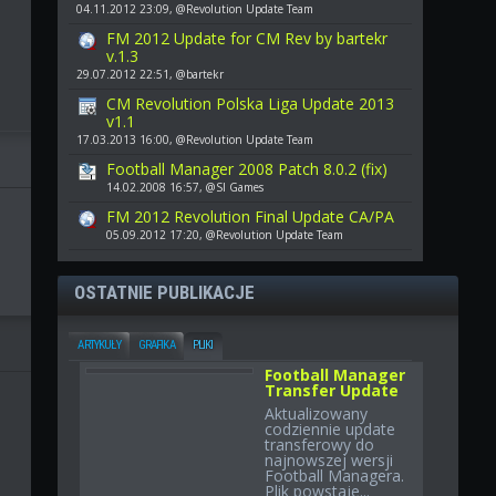
04.11.2012 23:09, @Revolution Update Team
FM 2012 Update for CM Rev by bartekr
v.1.3
29.07.2012 22:51, @bartekr
CM Revolution Polska Liga Update 2013
v1.1
17.03.2013 16:00, @Revolution Update Team
Football Manager 2008 Patch 8.0.2 (fix)
14.02.2008 16:57, @SI Games
FM 2012 Revolution Final Update CA/PA
05.09.2012 17:20, @Revolution Update Team
OSTATNIE PUBLIKACJE
ARTYKUŁY
GRAFIKA
PLIKI
Football Manager
Transfer Update
Aktualizowany
codziennie update
transferowy do
najnowszej wersji
Football Managera.
Plik powstaje...