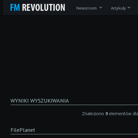
Newsroom
Artykuły
WYNIKI WYSZUKIWANIA
Znaleziono
9
elementów dl
FilePlanet