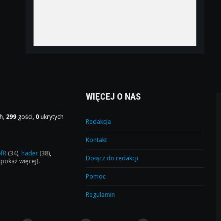
WIĘCEJ O NAS
h,
299
gości,
0
ukrytych
Redakcja
Kontakt
ofR
(34)
,
hader
(38)
,
Dołącz do redakcji
[pokaż więcej]
.
Pomoc
Regulamin