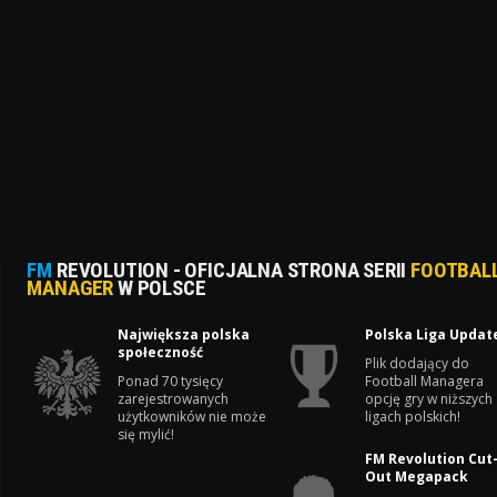
FM
REVOLUTION - OFICJALNA STRONA SERII
FOOTBAL
MANAGER
W POLSCE
Największa polska
Polska Liga Updat
społeczność
Plik dodający do
Ponad 70 tysięcy
Football Managera
zarejestrowanych
opcję gry w niższych
użytkowników nie może
ligach polskich!
się mylić!
FM Revolution Cut
Out Megapack