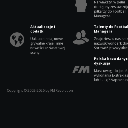
Największy, w pełni
dostępny zestaw zdj
piłkarzy do Football
Managera.
Aktualizacje i
Talenty do Footbal
dodatki
Managera
Uaktualnienia, nowe
Znajdziesz u nas setk
grywalne kraje i inne
nazwisk wonderkidó
nowości ze światowej
Sprawdź je wszystkie
sceny.
Polska baza danyc
dyskusja
Masz uwagi do jakoś
wykonania Ekstrakla
lub 1. ligi? Napisz tuta
Copyright © 2002-2026 by FM Revolution