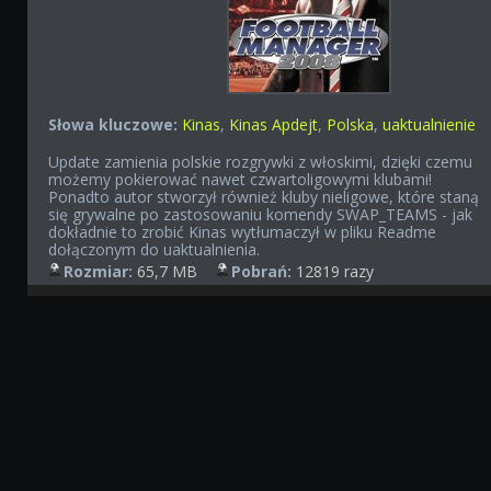
Słowa kluczowe:
Kinas
,
Kinas Apdejt
,
Polska
,
uaktualnienie
Update zamienia polskie rozgrywki z włoskimi, dzięki czemu
możemy pokierować nawet czwartoligowymi klubami!
Ponadto autor stworzył również kluby nieligowe, które staną
się grywalne po zastosowaniu komendy SWAP_TEAMS - jak
dokładnie to zrobić Kinas wytłumaczył w pliku Readme
dołączonym do uaktualnienia.
Rozmiar:
65,7 MB
Pobrań:
12819 razy