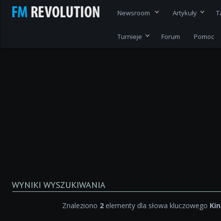
Newsroom
Artykuły
T
Turnieje
Forum
Pomoc
WYNIKI WYSZUKIWANIA
Znaleziono
2
elementy dla słowa kluczowego
Ki