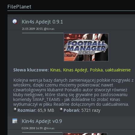
FilePlanet
Kin4s Apdejt 0.9.1
21.03.2009 20:53, @
kinas
Słowa kluczowe:
Kinas
,
Kinas Apdejt
,
Polska
,
uaktualnienie
Kolejna wersja bazy danych zamieniającej polskie rozgrywki z
włoskimi, dzięki czemu możemy pokierować nawet
czwartoligowymi klubami! Ponadto autor stworzył również
kluby nieligowe, które staną się grywalne po zastosowaniu
komendy SWAP_TEAMS - jak dokładnie to zrobić Kinas
wytłumaczył w pliku Readme dołączonym do uaktualnienia.
Rozmiar:
65,9 MB
Pobrań:
5721 razy
Kin4s Apdejt v0.9
02.04.2008 16:39, @
kinas