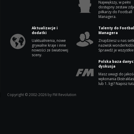
Największy, w pełni
dostępny zestaw zdj
piłkarzy do Football
Managera.
Aktualizacje i
Talenty do Footbal
dodatki
Managera
Uaktualnienia, nowe
Znajdziesz u nas setk
grywalne kraje i inne
nazwisk wonderkidó
nowości ze światowej
Sprawdź je wszystkie
sceny.
Polska baza danyc
dyskusja
Masz uwagi do jakoś
wykonania Ekstrakla
lub 1. ligi? Napisz tuta
Copyright © 2002-2026 by FM Revolution