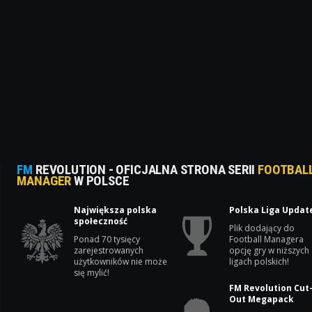
FM
REVOLUTION - OFICJALNA STRONA SERII
FOOTBAL
MANAGER
W POLSCE
Największa polska
Polska Liga Updat
społeczność
Plik dodający do
Ponad 70 tysięcy
Football Managera
zarejestrowanych
opcję gry w niższych
użytkowników nie może
ligach polskich!
się mylić!
FM Revolution Cut
Out Megapack