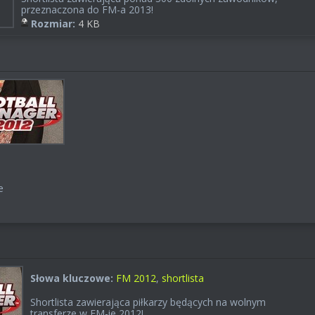
przeznaczona do FM-a 2013!
Rozmiar:
4 KB
e
Słowa kluczowe:
FM 2012
,
shortlista
Shortlista zawierająca piłkarzy będących na wolnym
transferze w FM-ie 2012!