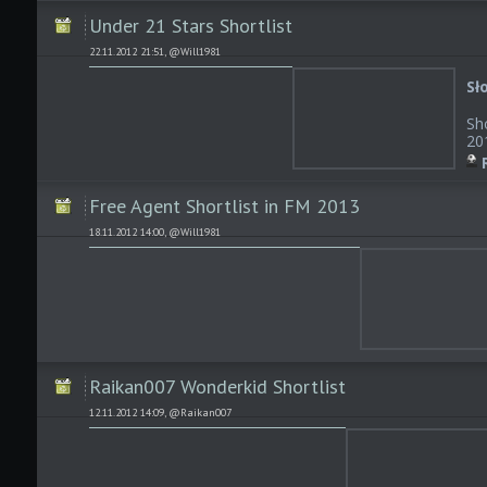
Under 21 Stars Shortlist
22.11.2012 21:51, @Will1981
Sł
Sho
20
Free Agent Shortlist in FM 2013
18.11.2012 14:00, @Will1981
Raikan007 Wonderkid Shortlist
12.11.2012 14:09, @Raikan007