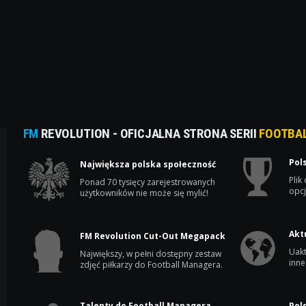
FM
REVOLUTION - OFICJALNA STRONA SERII
FOOTBA
Pol
Największa polska społeczność
Plik
Ponad 70 tysięcy zarejestrowanych
opcj
użytkowników nie może się mylić!
Akt
FM Revolution Cut-Out Megapack
Uakt
Największy, w pełni dostępny zestaw
inne
zdjęć piłkarzy do Football Managera.
Talenty do Football Managera
Pol