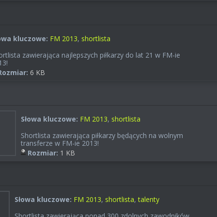
owa kluczowe:
FM 2013
,
shortlista
rtlista zawierająca najlepszych piłkarzy do lat 21 w FM-ie
13!
Rozmiar:
6 KB
Słowa kluczowe:
FM 2013
,
shortlista
Shortlista zawierająca piłkarzy będących na wolnym
transferze w FM-ie 2013!
Rozmiar:
1 KB
Słowa kluczowe:
FM 2013
,
shortlista
,
talenty
Shortlista zawierająca ponad 300 zdolnych zawodników,