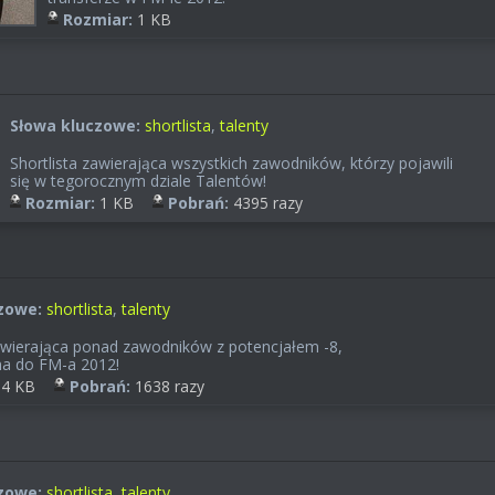
Rozmiar:
1 KB
Słowa kluczowe:
shortlista
,
talenty
Shortlista zawierająca wszystkich zawodników, którzy pojawili
się w tegorocznym dziale Talentów!
Rozmiar:
1 KB
Pobrań:
4395 razy
zowe:
shortlista
,
talenty
zawierająca ponad zawodników z potencjałem -8,
a do FM-a 2012!
4 KB
Pobrań:
1638 razy
zowe:
shortlista
,
talenty