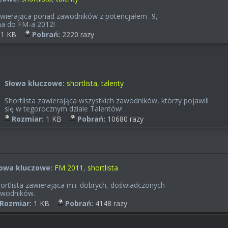
zawierająca ponad zawodników z potencjałem -9,
a do FM-a 2012!
1 KB
Pobrań:
2220 razy
Słowa kluczowe:
shortlista
,
talenty
Shortlista zawierająca wszystkich zawodników, którzy pojawili
się w tegorocznym dziale Talentów!
Rozmiar:
1 KB
Pobrań:
10680 razy
łowa kluczowe:
FM 2011
,
shortlista
ortlista zawierająca m.i. dobrych, doświadczonych
wodników.
Rozmiar:
1 KB
Pobrań:
4148 razy