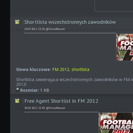
Shortlista wszechstronnych zawodników
18.07.2012 23:28, @OzzieBwoah
Słowa kluczowe:
FM 2012
,
shortlista
Shortlista zawierająca wszechstronnych zawodników w FM-i
2012!
Rozmiar:
1 KB
Free Agent Shortlist in FM 2012
30.05.2012 21:49, @OzzieBwoah