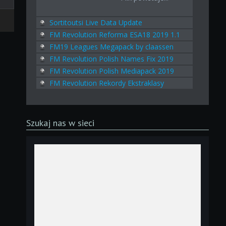
Sortitoutsi Live Data Update
FM Revolution Reforma ESA18 2019 1.1
FM19 Leagues Megapack by claassen
FM Revolution Polish Names Fix 2019
FM Revolution Polish Mediapack 2019
FM Revolution Rekordy Ekstraklasy
Szukaj nas w sieci