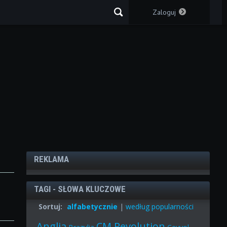
Zaloguj
REKLAMA
TAGI - SŁOWA KLUCZOWE
Sortuj:
alfabetycznie
|
według popularności
Anglia
CM Revolution