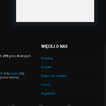
WIĘCEJ O NAS
h,
279
gości,
0
ukrytych
Redakcja
Kontakt
ofR
(34)
,
hader
(38)
,
Dołącz do redakcji
[pokaż więcej]
.
Pomoc
Regulamin