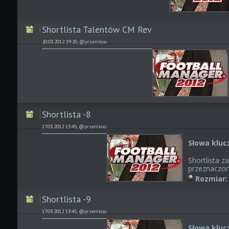
Shortlista Talentów CM Rev
20.03.2012 19:20, @
przemkoo
Shortlista -8
17.03.2012 13:45, @
przemkoo
Słowa kluc
Shortlista 
przeznaczon
Rozmiar:
Shortlista -9
17.03.2012 13:45, @
przemkoo
Słowa kluc