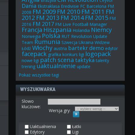
Brazylia
Ceyvol
Dania
Ekstraklasa
Eredivisie
FC Barcelona
FM
FM 2009
FM 2010
FM 2011
FM
2008
2012
FM 2013
FM 2014
FM 2015
FM
FM 2017
FM Live
2016
Football Manager
Francja
Hiszpania
Niemcy
Holandia
Polska
Norwegia
RUT
Revolution Update
Rumunia
Team
Szwecja
Ukraina
Widzew
Włochy
bartekr
demo
Łódź
austria
edytor
facepack
logopack
grafika
konkurs
ligi
patch
scena
taktyka
nowe ligi
talenty
uaktualnienie
trening
update
Pokaż
wszystkie
tagi
WYSZUKIWARKA
Slowo
kluczowe:
Wersja gry:
Uaktualnienia
Łatki
Edytory
Ligi