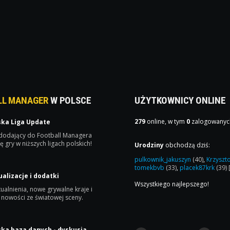
LL MANAGER
W POLSCE
UŻYTKOWNICY ONLINE
279
online, w tym
0
zalogowanyc
ska Liga Update
 dodający do Football Managera
ę gry w niższych ligach polskich!
Urodziny
obchodzą dziś:
pulkownik_jakuszyn
(40)
,
Krzyszt
tomekbvb
(33)
,
placek87krk
(39)
ualizacje i dodatki
Wszystkiego najlepszego!
ualnienia, nowe grywalne kraje i
 nowości ze światowej sceny.
ska baza danych - dyskusja