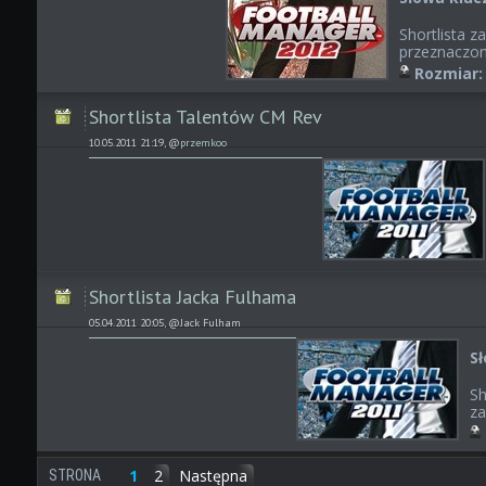
Shortlista 
przeznaczon
Rozmiar:
Shortlista Talentów CM Rev
10.05.2011 21:19, @
przemkoo
Shortlista Jacka Fulhama
05.04.2011 20:05, @Jack Fulham
S
Sh
za
1
2
Następna
STRONA