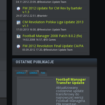
04.11.2012 23:09, @Revolution Update Team
FM 2012 Update for CM Rev by bartekr
v.1.3
29.07.2012 22:51, @bartekr
CM Revolution Polska Liga Update 2013
v1.1
17.03.2013 16:00, @Revolution Update Team
Football Manager 2008 Patch 8.0.2 (fix)
14.02.2008 16:57, @SI Games
FM 2012 Revolution Final Update CA/PA
05.09.2012 17:20, @Revolution Update Team
OSTATNIE PUBLIKACJE
ARTYKUŁY
GRAFIKA
PLIKI
Football Manager
Transfer Update
Aktualizowany
codziennie update
transferowy do
najnowszej wersji
Football Managera.
Plik powstaje...