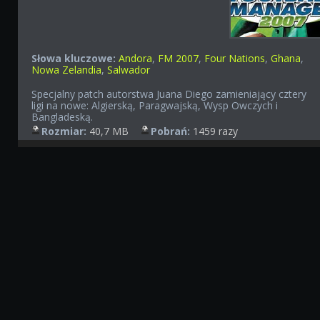
Słowa kluczowe:
Andora
,
FM 2007
,
Four Nations
,
Ghana
,
Nowa Zelandia
,
Salwador
Specjalny patch autorstwa Juana Diego zamieniający cztery
ligi na nowe: Algierską, Paragwajską, Wysp Owczych i
Bangladeską.
Rozmiar:
40,7 MB
Pobrań:
1459 razy