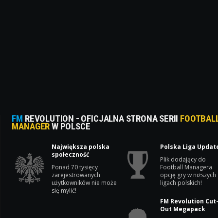
FM
REVOLUTION - OFICJALNA STRONA SERII
FOOTBAL
MANAGER
W POLSCE
Największa polska
Polska Liga Updat
społeczność
Plik dodający do
Ponad 70 tysięcy
Football Managera
zarejestrowanych
opcję gry w niższych
użytkowników nie może
ligach polskich!
się mylić!
FM Revolution Cut
Out Megapack