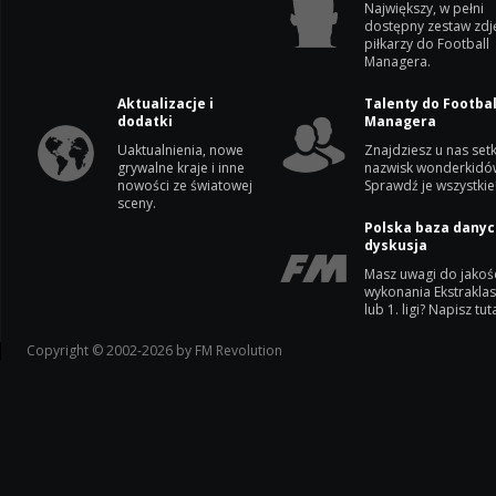
Największy, w pełni
dostępny zestaw zdj
piłkarzy do Football
Managera.
Aktualizacje i
Talenty do Footbal
dodatki
Managera
Uaktualnienia, nowe
Znajdziesz u nas setk
grywalne kraje i inne
nazwisk wonderkidó
nowości ze światowej
Sprawdź je wszystkie
sceny.
Polska baza danyc
dyskusja
Masz uwagi do jakoś
wykonania Ekstrakla
lub 1. ligi? Napisz tuta
Copyright © 2002-2026 by FM Revolution