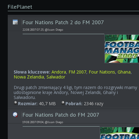
FilePlanet
Four Nations Patch 2 do FM 2007
22.08.2007 07:23, @Juan Diego
Słowa kluczowe:
Andora
,
FM 2007
,
Four Nations
,
Ghana
,
Nowa Zelandia
,
Salwador
Drugi patch zmieniający 4 ligi, tym razem do rozgrywki mamy
udostępnione kraje Andory, Nowej Zelandii, Ghany i
Salwadoru.
Rozmiar:
40,7 MB
Pobrań:
2346 razy
Four Nations Patch do FM 2007
19.08.2007 09:04, @Juan Diego