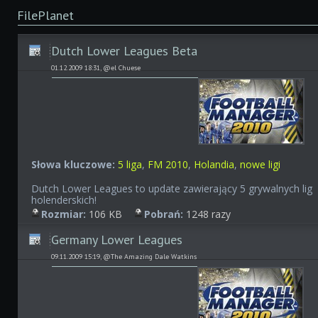
FilePlanet
Dutch Lower Leagues Beta
01.12.2009 18:31, @el Chuese
Słowa kluczowe:
5 liga
,
FM 2010
,
Holandia
,
nowe ligi
Dutch Lower Leagues to update zawierający 5 grywalnych lig
holenderskich!
Rozmiar:
106 KB
Pobrań:
1248 razy
Germany Lower Leagues
09.11.2009 15:19, @The Amazing Dale Watkins