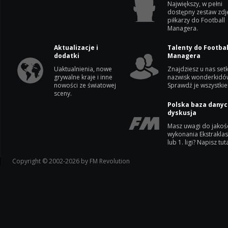
Największy, w pełni
dostępny zestaw zdj
piłkarzy do Football
Managera.
Aktualizacje i
Talenty do Footbal
dodatki
Managera
Uaktualnienia, nowe
Znajdziesz u nas setk
grywalne kraje i inne
nazwisk wonderkidó
nowości ze światowej
Sprawdź je wszystkie
sceny.
Polska baza danyc
dyskusja
Masz uwagi do jakoś
wykonania Ekstrakla
lub 1. ligi? Napisz tuta
Copyright © 2002-2026 by FM Revolution