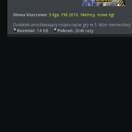
Słowa kluczowe:
5 liga
,
FM 2010
,
Niemcy
,
nowe ligi
Dodatek umożliwiający rozpoczęcie gry w 5. lidze niemieckiej!
Rozmiar:
14 KB
Pobrań:
2046 razy