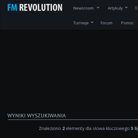
Newsroom
Artykuły
T
Turnieje
Forum
Pomoc
WYNIKI WYSZUKIWANIA
Znaleziono
2
elementy dla słowa kluczowego
5 l