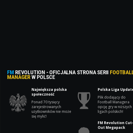
FM
REVOLUTION - OFICJALNA STRONA SERII
FOOTBAL
MANAGER
W POLSCE
Największa polska
Polska Liga Updat
społeczność
Plik dodający do
Ponad 70 tysięcy
Football Managera
zarejestrowanych
opcję gry w niższych
użytkowników nie może
ligach polskich!
się mylić!
FM Revolution Cut
Out Megapack