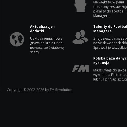
Największy, w pełni
dostępny zestaw zdj
piłkarzy do Football
Managera.
Aktualizacje i
Talenty do Footbal
dodatki
Managera
Uaktualnienia, nowe
Znajdziesz u nas setk
grywalne kraje i inne
nazwisk wonderkidó
nowości ze światowej
Sprawdź je wszystkie
sceny.
Polska baza danyc
dyskusja
Masz uwagi do jakoś
wykonania Ekstrakla
lub 1. ligi? Napisz tuta
Copyright © 2002-2026 by FM Revolution