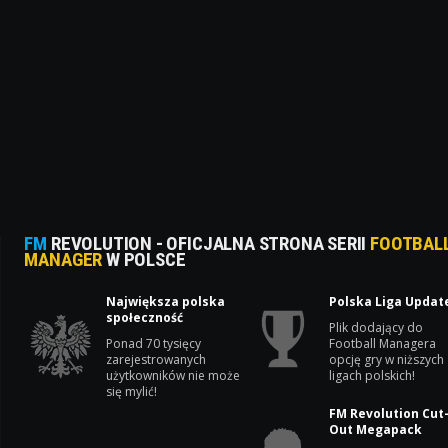
FM
REVOLUTION - OFICJALNA STRONA SERII
FOOTBAL
MANAGER
W POLSCE
Największa polska
Polska Liga Updat
społeczność
Plik dodający do
Ponad 70 tysięcy
Football Managera
zarejestrowanych
opcję gry w niższych
użytkowników nie może
ligach polskich!
się mylić!
FM Revolution Cut
Out Megapack