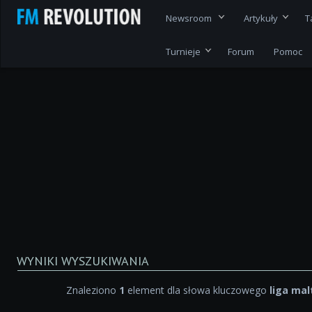
Newsroom
Artykuły
T
Turnieje
Forum
Pomoc
WYNIKI WYSZUKIWANIA
Znaleziono
1
element dla słowa kluczowego
liga ma