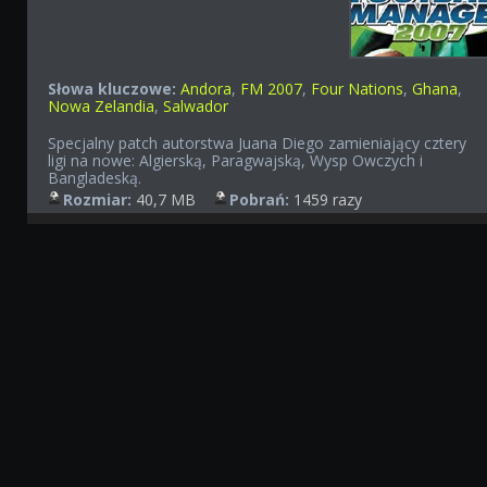
Słowa kluczowe:
Andora
,
FM 2007
,
Four Nations
,
Ghana
,
Nowa Zelandia
,
Salwador
Specjalny patch autorstwa Juana Diego zamieniający cztery
ligi na nowe: Algierską, Paragwajską, Wysp Owczych i
Bangladeską.
Rozmiar:
40,7 MB
Pobrań:
1459 razy