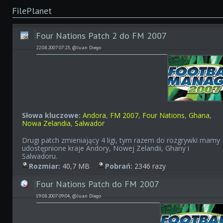
FilePlanet
Four Nations Patch 2 do FM 2007
22.08.2007 07:23, @Juan Diego
Słowa kluczowe:
Andora
,
FM 2007
,
Four Nations
,
Ghana
,
Nowa Zelandia
,
Salwador
Drugi patch zmieniający 4 ligi, tym razem do rozgrywki mamy
udostępnione kraje Andory, Nowej Zelandii, Ghany i
Salwadoru.
Rozmiar:
40,7 MB
Pobrań:
2346 razy
Four Nations Patch do FM 2007
19.08.2007 09:04, @Juan Diego