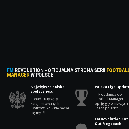
FM
REVOLUTION - OFICJALNA STRONA SERII
FOOTBAL
MANAGER
W POLSCE
Największa polska
Polska Liga Updat
społeczność
Plik dodający do
Ponad 70 tysięcy
Football Managera
zarejestrowanych
opcję gry w niższych
użytkowników nie może
ligach polskich!
się mylić!
FM Revolution Cut
Out Megapack