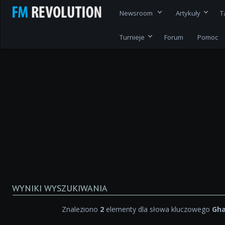
Newsroom
Artykuły
T
Turnieje
Forum
Pomoc
WYNIKI WYSZUKIWANIA
Znaleziono
2
elementy dla słowa kluczowego
Gh