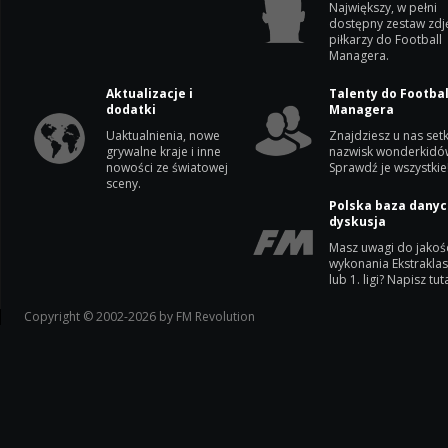
Największy, w pełni
dostępny zestaw zdj
piłkarzy do Football
Managera.
Aktualizacje i
Talenty do Footbal
dodatki
Managera
Uaktualnienia, nowe
Znajdziesz u nas setk
grywalne kraje i inne
nazwisk wonderkidó
nowości ze światowej
Sprawdź je wszystkie
sceny.
Polska baza danyc
dyskusja
Masz uwagi do jakoś
wykonania Ekstrakla
lub 1. ligi? Napisz tuta
Copyright © 2002-2026 by FM Revolution