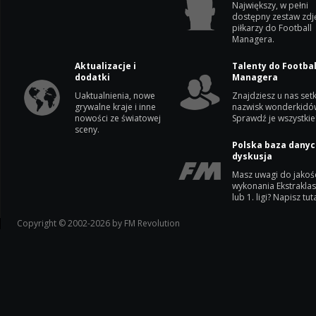
Największy, w pełni
dostępny zestaw zdj
piłkarzy do Football
Managera.
Aktualizacje i
Talenty do Footbal
dodatki
Managera
Uaktualnienia, nowe
Znajdziesz u nas setk
grywalne kraje i inne
nazwisk wonderkidó
nowości ze światowej
Sprawdź je wszystkie
sceny.
Polska baza danyc
dyskusja
Masz uwagi do jakoś
wykonania Ekstrakla
lub 1. ligi? Napisz tuta
Copyright © 2002-2026 by FM Revolution