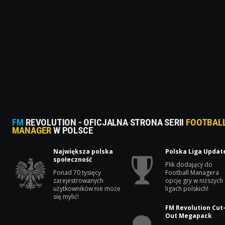
FM
REVOLUTION - OFICJALNA STRONA SERII
FOOTBAL
MANAGER
W POLSCE
Największa polska
Polska Liga Updat
społeczność
Plik dodający do
Ponad 70 tysięcy
Football Managera
zarejestrowanych
opcję gry w niższych
użytkowników nie może
ligach polskich!
się mylić!
FM Revolution Cut
Out Megapack