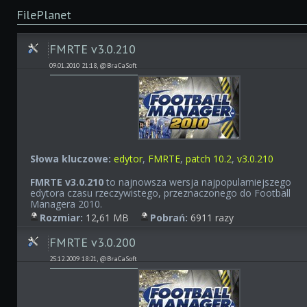
FilePlanet
FMRTE v3.0.210
09.01.2010 21:18, @BraCaSoft
Słowa kluczowe:
edytor
,
FMRTE
,
patch 10.2
,
v3.0.210
FMRTE v3.0.210
to najnowsza wersja najpopularniejszego
edytora czasu rzeczywistego, przeznaczonego do Football
Managera 2010.
Rozmiar:
12,61 MB
Pobrań:
6911 razy
FMRTE v3.0.200
25.12.2009 18:21, @BraCaSoft