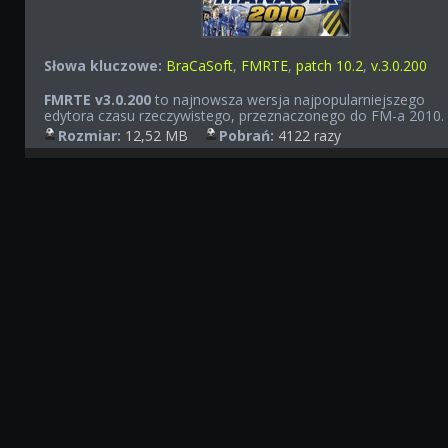
Słowa kluczowe:
BraCaSoft
,
FMRTE
,
patch 10.2
,
v.3.0.200
FMRTE v3.0.200
to najnowsza wersja najpopularniejszego
edytora czasu rzeczywistego, przeznaczonego do FM-a 2010.
Rozmiar:
12,52 MB
Pobrań:
4122 razy