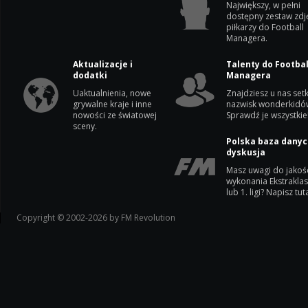
Największy, w pełni
dostępny zestaw zdj
piłkarzy do Football
Managera.
Aktualizacje i
Talenty do Footbal
dodatki
Managera
Uaktualnienia, nowe
Znajdziesz u nas setk
grywalne kraje i inne
nazwisk wonderkidó
nowości ze światowej
Sprawdź je wszystkie
sceny.
Polska baza danyc
dyskusja
Masz uwagi do jakoś
wykonania Ekstrakla
lub 1. ligi? Napisz tuta
Copyright © 2002-2026 by FM Revolution