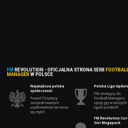
FM
REVOLUTION - OFICJALNA STRONA SERII
FOOTBAL
MANAGER
W POLSCE
Największa polska
Polska Liga Updat
społeczność
Plik dodający do
Ponad 70 tysięcy
Football Managera
zarejestrowanych
opcję gry w niższych
użytkowników nie może
ligach polskich!
się mylić!
FM Revolution Cut
Out Megapack