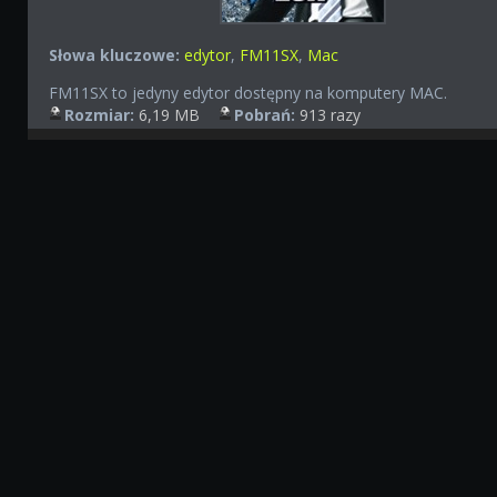
Słowa kluczowe:
edytor
,
FM11SX
,
Mac
FM11SX to jedyny edytor dostępny na komputery MAC.
Rozmiar:
6,19 MB
Pobrań:
913 razy