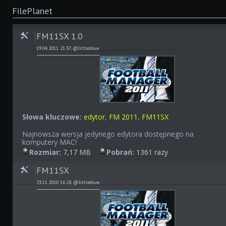
FilePlanet
FM11SX 1.0
19.04.2011 21:37, @littleblue
Słowa kluczowe:
edytor
,
FM 2011
,
FM11SX
Najnowsza wersja jedynego edytora dostępnego na
komputery MAC!
Rozmiar:
7,17 MB
Pobrań:
1361 razy
FM11SX
23.11.2010 16:28, @littleblue