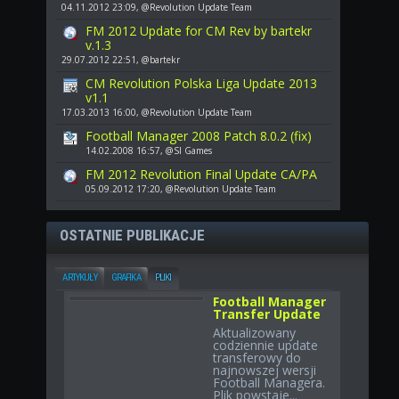
04.11.2012 23:09, @Revolution Update Team
FM 2012 Update for CM Rev by bartekr
v.1.3
29.07.2012 22:51, @bartekr
CM Revolution Polska Liga Update 2013
v1.1
17.03.2013 16:00, @Revolution Update Team
Football Manager 2008 Patch 8.0.2 (fix)
14.02.2008 16:57, @SI Games
FM 2012 Revolution Final Update CA/PA
05.09.2012 17:20, @Revolution Update Team
OSTATNIE PUBLIKACJE
ARTYKUŁY
GRAFIKA
PLIKI
Football Manager
Transfer Update
Aktualizowany
codziennie update
transferowy do
najnowszej wersji
Football Managera.
Plik powstaje...