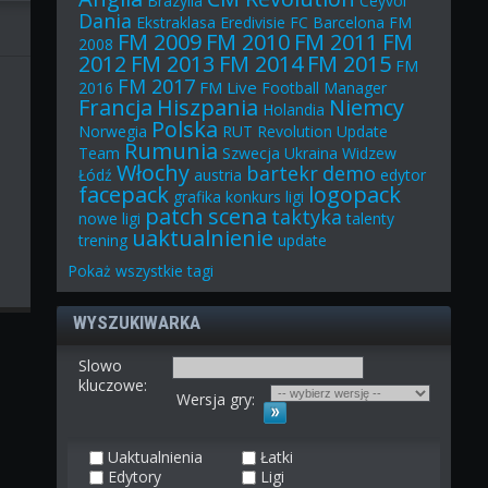
Brazylia
Ceyvol
Dania
Ekstraklasa
Eredivisie
FC Barcelona
FM
FM 2009
FM 2010
FM 2011
FM
2008
2012
FM 2013
FM 2014
FM 2015
FM
FM 2017
FM Live
2016
Football Manager
Francja
Hiszpania
Niemcy
Holandia
Polska
Norwegia
RUT
Revolution Update
Rumunia
Team
Szwecja
Ukraina
Widzew
Włochy
bartekr
demo
Łódź
austria
edytor
facepack
logopack
grafika
konkurs
ligi
patch
scena
taktyka
nowe ligi
talenty
uaktualnienie
trening
update
Pokaż
wszystkie
tagi
WYSZUKIWARKA
Slowo
kluczowe:
Wersja gry:
Uaktualnienia
Łatki
Edytory
Ligi