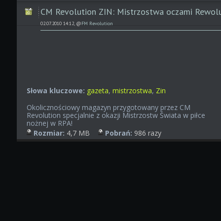
CM Revolution ZIN: Mistrzostwa oczami Rewolu
02.07.2010 14:12, @
FM Revolution
Słowa kluczowe:
gazeta
,
mistrzostwa
,
Zin
Okolicznościowy magazyn przygotowany przez CM
Revolution specjalnie z okazji Mistrzostw Świata w piłce
nożnej w RPA!
Rozmiar:
4,7 MB
Pobrań:
986 razy