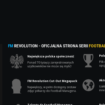
FM
REVOLUTION - OFICJALNA STRONA SERII
FOOTBA
Pol
Największa polska społeczność
Plik
Ponad 70 tysięcy zarejestrowanych
opcj
użytkowników nie może się mylić!
Akt
FM Revolution Cut-Out Megapack
Uakt
Największy, w pełni dostępny zestaw
inne
zdjęć piłkarzy do Football Managera.
Talenty do Football Managera
Pol