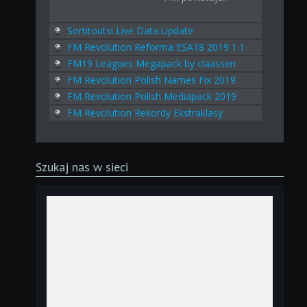
Sortitoutsi Live Data Update
FM Revolution Reforma ESA18 2019 1.1
FM19 Leagues Megapack by claassen
FM Revolution Polish Names Fix 2019
FM Revolution Polish Mediapack 2019
FM Revolution Rekordy Ekstraklasy
Szukaj nas w sieci