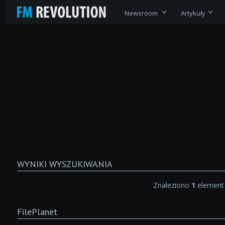
Newsroom
Artykuły
WYNIKI WYSZUKIWANIA
Znaleziono
1
element
FilePlanet