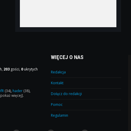
WIĘCEJ O NAS
h,
203
gości,
0
ukrytych
Redakcja
Kontakt
ofR
(34)
,
hader
(38)
,
Dołącz do redakcji
[pokaż więcej]
.
Pomoc
Regulamin