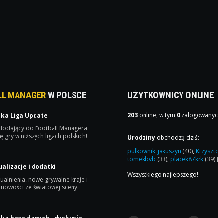
LL MANAGER
W POLSCE
UŻYTKOWNICY ONLINE
203
online, w tym
0
zalogowanyc
ska Liga Update
 dodający do Football Managera
ę gry w niższych ligach polskich!
Urodziny
obchodzą dziś:
pulkownik_jakuszyn
(40)
,
Krzyszt
tomekbvb
(33)
,
placek87krk
(39)
ualizacje i dodatki
Wszystkiego najlepszego!
ualnienia, nowe grywalne kraje i
 nowości ze światowej sceny.
ska baza danych - dyskusja