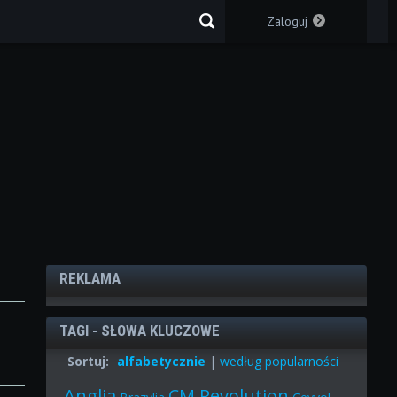
Zaloguj
REKLAMA
TAGI - SŁOWA KLUCZOWE
Sortuj:
alfabetycznie
|
według popularności
Anglia
CM Revolution