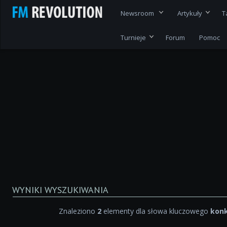
Newsroom
Artykuły
T
Turnieje
Forum
Pomoc
WYNIKI WYSZUKIWANIA
Znaleziono
2
elementy dla słowa kluczowego
kon