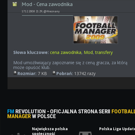
Mod - Cena zawodnika
17.12.2008 21:29, @Nieznany
Słowa kluczowe:
cena zawodnika
,
Mod
,
transfery
Mod umożliwiający zapoznanie się z ceną gracza, za którą
może opuścić klub.
Rozmiar:
7 KB
Pobrań:
13742 razy
FM
REVOLUTION - OFICJALNA STRONA SERII
FOOTBAL
MANAGER
W POLSCE
Największa polska
Polska Liga Updat
społeczność