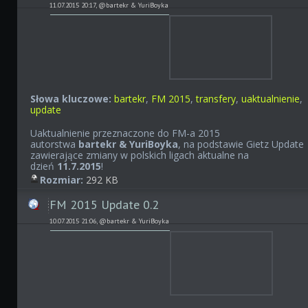
11.07.2015 20:17, @bartekr & YuriBoyka
Słowa kluczowe:
bartekr
,
FM 2015
,
transfery
,
uaktualnienie
,
update
Uaktualnienie przeznaczone do FM-a 2015
autorstwa
bartekr & YuriBoyka
, na podstawie Gietz Update
zawierające zmiany w polskich ligach aktualne na
dzień
11.7.2015
!
Rozmiar:
292 KB
FM 2015 Update 0.2
10.07.2015 21:06, @bartekr & YuriBoyka