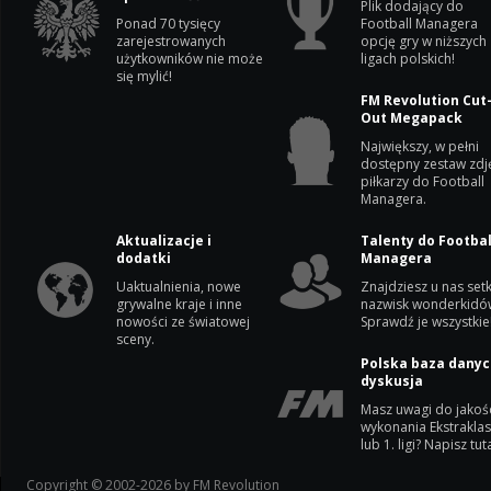
Plik dodający do
Ponad 70 tysięcy
Football Managera
zarejestrowanych
opcję gry w niższych
użytkowników nie może
ligach polskich!
się mylić!
FM Revolution Cut
Out Megapack
Największy, w pełni
dostępny zestaw zdj
piłkarzy do Football
Managera.
Aktualizacje i
Talenty do Footbal
dodatki
Managera
Uaktualnienia, nowe
Znajdziesz u nas setk
grywalne kraje i inne
nazwisk wonderkidó
nowości ze światowej
Sprawdź je wszystkie
sceny.
Polska baza danyc
dyskusja
Masz uwagi do jakoś
wykonania Ekstrakla
lub 1. ligi? Napisz tuta
Copyright © 2002-2026 by FM Revolution