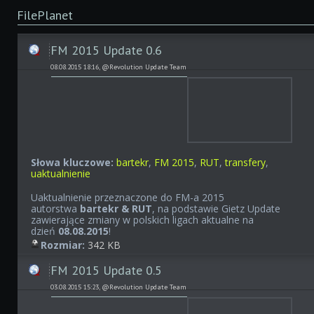
FilePlanet
FM 2015 Update 0.6
08.08.2015 18:16, @Revolution Update Team
Słowa kluczowe:
bartekr
,
FM 2015
,
RUT
,
transfery
,
uaktualnienie
Uaktualnienie przeznaczone do FM-a 2015
autorstwa
bartekr & RUT
, na podstawie Gietz Update
zawierające zmiany w polskich ligach aktualne na
dzień
08
.08.2015
!
Rozmiar:
342 KB
FM 2015 Update 0.5
03.08.2015 15:23, @Revolution Update Team