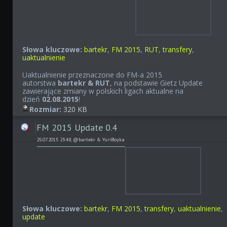
Słowa kluczowe:
bartekr
,
FM 2015
,
RUT
,
transfery
,
uaktualnienie
Uaktualnienie przeznaczone do FM-a 2015
autorstwa
bartekr & RUT
, na podstawie Gietz Update
zawierające zmiany w polskich ligach aktualne na
dzień
02
.08.2015
!
Rozmiar:
320 KB
FM 2015 Update 0.4
25.07.2015 23:48, @bartekr & YuriBoyka
Słowa kluczowe:
bartekr
,
FM 2015
,
transfery
,
uaktualnienie
,
update