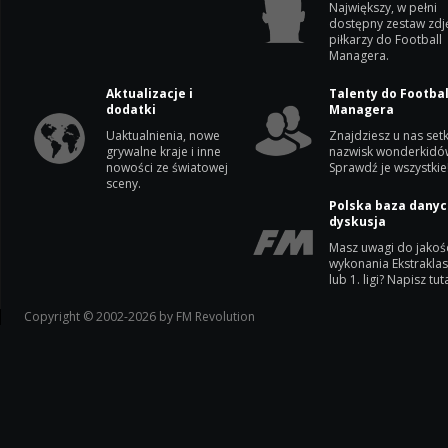
Największy, w pełni
dostępny zestaw zdj
piłkarzy do Football
Managera.
Aktualizacje i
Talenty do Footbal
dodatki
Managera
Uaktualnienia, nowe
Znajdziesz u nas setk
grywalne kraje i inne
nazwisk wonderkidó
nowości ze światowej
Sprawdź je wszystkie
sceny.
Polska baza danyc
dyskusja
Masz uwagi do jakoś
wykonania Ekstrakla
lub 1. ligi? Napisz tuta
Copyright © 2002-2026 by FM Revolution