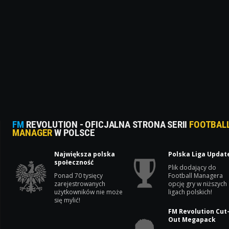
FM
REVOLUTION - OFICJALNA STRONA SERII
FOOTBAL
MANAGER
W POLSCE
Największa polska
Polska Liga Updat
społeczność
Plik dodający do
Ponad 70 tysięcy
Football Managera
zarejestrowanych
opcję gry w niższych
użytkowników nie może
ligach polskich!
się mylić!
FM Revolution Cut
Out Megapack