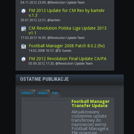
04.11.2012 23:09, @Revolution Update Team
FM 2012 Update for CM Rev by bartekr
v.1.3
29.07.2012 22:51, @bartekr
CM Revolution Polska Liga Update 2013
v1.1
17.03.2013 16:00, @Revolution Update Team
Football Manager 2008 Patch 8.0.2 (fix)
14.02.2008 16:57, @SI Games
FM 2012 Revolution Final Update CA/PA
05.09.2012 17:20, @Revolution Update Team
OSTATNIE PUBLIKACJE
ARTYKUŁY
GRAFIKA
PLIKI
Football Manager
Transfer Update
Aktualizowany
codziennie update
transferowy do
najnowszej wersji
Football Managera.
Plik powstaje...