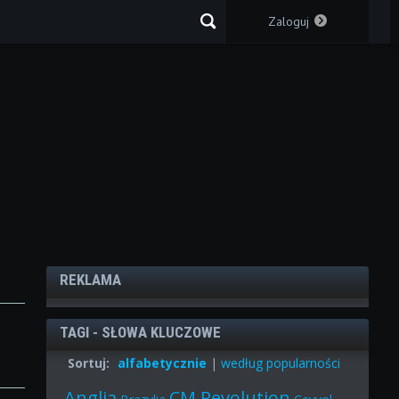
Zaloguj
REKLAMA
TAGI - SŁOWA KLUCZOWE
Sortuj:
alfabetycznie
|
według popularności
Anglia
CM Revolution