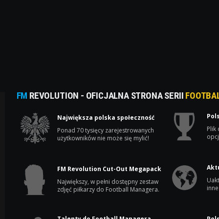
FM
REVOLUTION - OFICJALNA STRONA SERII
FOOTBA
Pol
Największa polska społeczność
Plik
Ponad 70 tysięcy zarejestrowanych
opcj
użytkowników nie może się mylić!
Akt
FM Revolution Cut-Out Megapack
Uakt
Największy, w pełni dostępny zestaw
inne
zdjęć piłkarzy do Football Managera.
Talenty do Football Managera
Pol