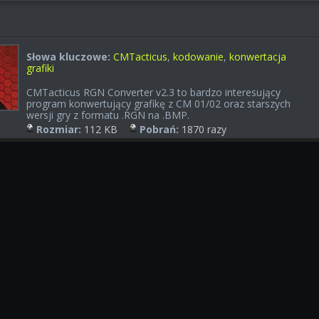
Słowa kluczowe:
CMTacticus
,
kodowanie
,
konwertacja
grafiki
CMTacticus RGN Converter v2.3 to bardzo interesujący
program konwertujący grafikę z CM 01/02 oraz starszych
wersji gry z formatu .RGN na .BMP.
Rozmiar:
112 KB
Pobrań:
1870 razy