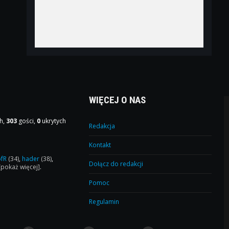
WIĘCEJ O NAS
h,
303
gości,
0
ukrytych
Redakcja
Kontakt
ofR
(34)
,
hader
(38)
,
Dołącz do redakcji
[pokaż więcej]
.
Pomoc
Regulamin