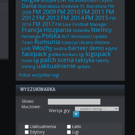
Brazylia
Ceyvol
Dania
Ekstraklasa
Eredivisie
FC Barcelona
FM
FM 2009
FM 2010
FM 2011
FM
2008
2012
FM 2013
FM 2014
FM 2015
FM
FM 2017
FM Live
2016
Football Manager
Francja
Hiszpania
Niemcy
Holandia
Polska
Norwegia
RUT
Revolution Update
Rumunia
Team
Szwecja
Ukraina
Widzew
Włochy
bartekr
demo
Łódź
austria
edytor
facepack
logopack
grafika
konkurs
ligi
patch
scena
taktyka
nowe ligi
talenty
uaktualnienie
trening
update
Pokaż
wszystkie
tagi
WYSZUKIWARKA
Slowo
kluczowe:
Wersja gry:
Uaktualnienia
Łatki
Edytory
Ligi