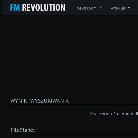
Newsroom
Artykuły
WYNIKI WYSZUKIWANIA
Znaleziono
1
element d
FilePlanet