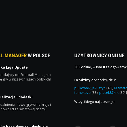
LL MANAGER
W POLSCE
UŻYTKOWNICY ONLINE
303
online, w tym
0
zalogowanyc
ska Liga Update
 dodający do Football Managera
ę gry w niższych ligach polskich!
Urodziny
obchodzą dziś:
pulkownik_jakuszyn
(40)
,
Krzyszt
tomekbvb
(33)
,
placek87krk
(39)
ualizacje i dodatki
Wszystkiego najlepszego!
ualnienia, nowe grywalne kraje i
 nowości ze światowej sceny.
ska baza danych - dyskusja