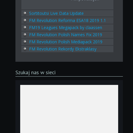
Sortitoutsi Live Data Update
FM Revolution Reforma ESA18 2019 1.1
FM19 Leagues Megapack by claassen
FM Revolution Polish Names Fix 2019
FM Revolution Polish Mediapack 2019
FM Revolution Rekordy Ekstraklasy
Szukaj nas w sieci