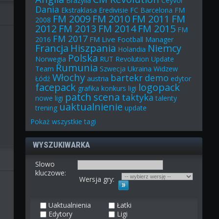
Brazylia
Ceyvol
Dania
Ekstraklasa
Eredivisie
FC Barcelona
FM
FM 2009
FM 2010
FM 2011
FM
2008
2012
FM 2013
FM 2014
FM 2015
FM
FM 2017
FM Live
2016
Football Manager
Francja
Hiszpania
Niemcy
Holandia
Polska
Norwegia
RUT
Revolution Update
Rumunia
Team
Szwecja
Ukraina
Widzew
Włochy
bartekr
demo
Łódź
austria
edytor
facepack
logopack
grafika
konkurs
ligi
patch
scena
taktyka
nowe ligi
talenty
uaktualnienie
trening
update
Pokaż
wszystkie
tagi
WYSZUKIWARKA
Slowo
kluczowe:
Wersja gry:
Uaktualnienia
Łatki
Edytory
Ligi