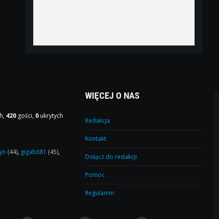
WIĘCEJ O NAS
h,
420
gości,
0
ukrytych
Redakcja
Kontakt
yn
(44)
,
gigabit81
(45)
,
Dołącz do redakcji
Pomoc
Regulamin