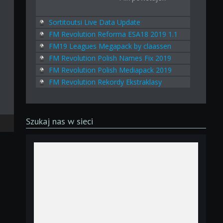
Sortitoutsi Live Data Update
FM Revolution Reforma ESA18 2019 1.1
FM19 Leagues Megapack by claassen
FM Revolution Polish Names Fix 2019
FM Revolution Polish Mediapack 2019
FM Revolution Rekordy Ekstraklasy
Szukaj nas w sieci