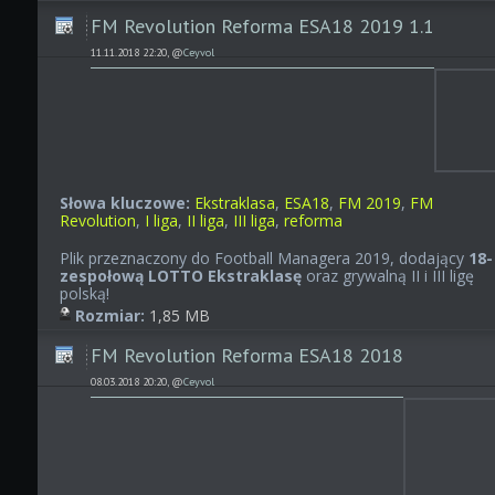
FM Revolution Reforma ESA18 2019 1.1
11.11.2018 22:20, @
Ceyvol
Słowa kluczowe:
Ekstraklasa
,
ESA18
,
FM 2019
,
FM
Revolution
,
I liga
,
II liga
,
III liga
,
reforma
Plik przeznaczony do Football Managera 2019, dodający
18-
zespołową LOTTO Ekstraklasę
oraz grywalną II i III ligę
polską!
Rozmiar:
1,85 MB
FM Revolution Reforma ESA18 2018
08.03.2018 20:20, @
Ceyvol