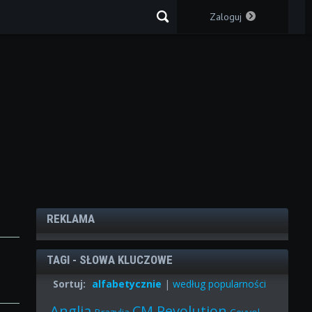
Zaloguj
REKLAMA
TAGI - SŁOWA KLUCZOWE
Sortuj:
alfabetycznie
|
według popularności
Anglia
CM Revolution