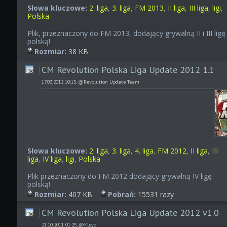
Słowa kluczowe:
2. liga
,
3. liga
,
FM 2013
,
II liga
,
III liga
,
ligi
,
Polska
Plik, przeznaczony do FM 2013, dodający grywalną II i III ligę
polską!
Rozmiar:
38 KB
CM Revolution Polska Liga Update 2012 1.1
17.03.2012 10:15, @Revolution Update Team
Słowa kluczowe:
2. liga
,
3. liga
,
4. liga
,
FM 2012
,
II liga
,
III
liga
,
IV liga
,
ligi
,
Polska
Plik przeznaczony do FM 2012 dodający grywalną IV ligę
polską!
Rozmiar:
407 KB
Pobrań:
15531 razy
CM Revolution Polska Liga Update 2012 v1.0
21.10.2011 01:25, @
Kleyo