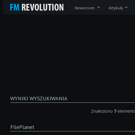
Newsroom
Artykuły
WYNIKI WYSZUKIWANIA
Znaleziono
7
elementó
FilePlanet