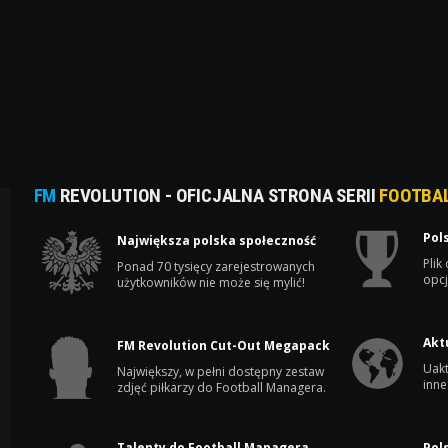
FM
REVOLUTION - OFICJALNA STRONA SERII
FOOTBA
Pol
Największa polska społeczność
Plik
Ponad 70 tysięcy zarejestrowanych
opcj
użytkowników nie może się mylić!
Akt
FM Revolution Cut-Out Megapack
Uakt
Największy, w pełni dostępny zestaw
inne
zdjęć piłkarzy do Football Managera.
Talenty do Football Managera
Pol