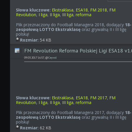
Słowa kluczowe:
Ekstraklasa
,
ESA18
,
FM 2018
,
FM
Revolution
,
I liga
,
II liga
,
III liga
,
reforma
Plik przeznaczony do Football Managera 2018, dodający
18-
zespołową LOTTO Ekstraklasę
oraz grywalną II i III ligę
polską!
Rozmiar:
54 KB
FM Revolution Reforma Polskiej Ligi ESA18 v1
09.03.2017 16:57, @
Ceyvol
Słowa kluczowe:
Ekstraklasa
,
ESA18
,
FM 2017
,
FM
Revolution
,
I liga
,
II liga
,
III liga
,
reforma
Plik przeznaczony do Football Managera 2017, dodający
18-
zespołową LOTTO Ekstraklasę
oraz grywalną II i III ligę
polską!
Rozmiar:
62 KB