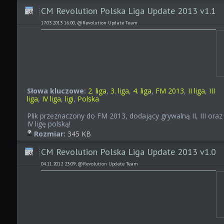
CM Revolution Polska Liga Update 2013 v1.1
17.03.2013 16:00, @Revolution Update Team
Słowa kluczowe:
2. liga
,
3. liga
,
4. liga
,
FM 2013
,
II liga
,
III
liga
,
IV liga
,
ligi
,
Polska
Plik przeznaczony do FM 2013, dodający grywalną II, III oraz
IV ligę polską!
Rozmiar:
345 KB
CM Revolution Polska Liga Update 2013 v1.0
04.11.2012 23:09, @Revolution Update Team