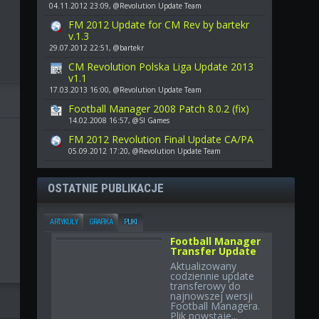
04.11.2012 23:09, @Revolution Update Team
FM 2012 Update for CM Rev by bartekr
v.1.3
29.07.2012 22:51, @bartekr
CM Revolution Polska Liga Update 2013
v1.1
17.03.2013 16:00, @Revolution Update Team
Football Manager 2008 Patch 8.0.2 (fix)
14.02.2008 16:57, @SI Games
FM 2012 Revolution Final Update CA/PA
05.09.2012 17:20, @Revolution Update Team
OSTATNIE PUBLIKACJE
ARTYKUŁY
GRAFIKA
PLIKI
Football Manager
Transfer Update
Aktualizowany
codziennie update
transferowy do
najnowszej wersji
Football Managera.
Plik powstaje...