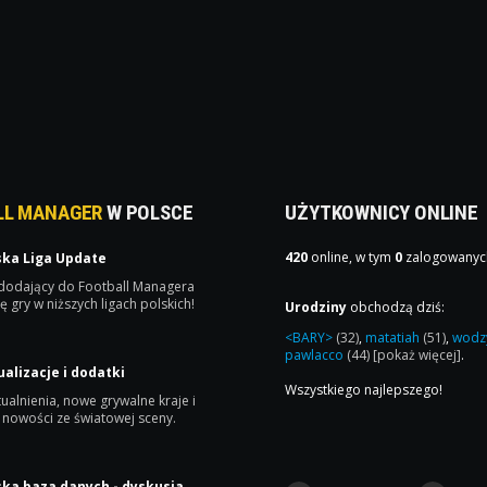
LL MANAGER
W POLSCE
UŻYTKOWNICY ONLINE
420
online, w tym
0
zalogowanyc
ska Liga Update
 dodający do Football Managera
ę gry w niższych ligach polskich!
Urodziny
obchodzą dziś:
<BARY>
(32)
,
matatiah
(51)
,
wodz
pawlacco
(44)
[pokaż więcej]
.
ualizacje i dodatki
Wszystkiego najlepszego!
ualnienia, nowe grywalne kraje i
 nowości ze światowej sceny.
ska baza danych - dyskusja