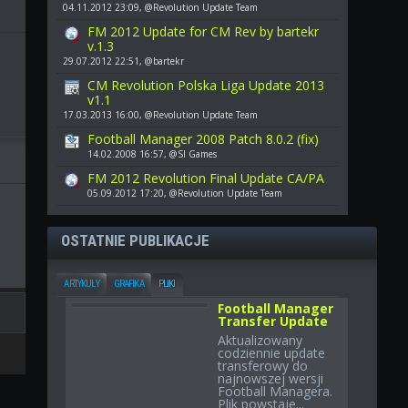
04.11.2012 23:09, @Revolution Update Team
FM 2012 Update for CM Rev by bartekr
v.1.3
29.07.2012 22:51, @bartekr
CM Revolution Polska Liga Update 2013
v1.1
17.03.2013 16:00, @Revolution Update Team
Football Manager 2008 Patch 8.0.2 (fix)
14.02.2008 16:57, @SI Games
FM 2012 Revolution Final Update CA/PA
05.09.2012 17:20, @Revolution Update Team
OSTATNIE PUBLIKACJE
ARTYKUŁY
GRAFIKA
PLIKI
Football Manager
Transfer Update
Aktualizowany
codziennie update
transferowy do
najnowszej wersji
Football Managera.
Plik powstaje...