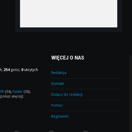
WIĘCEJ O NAS
h,
254
gości,
0
ukrytych
Redakcja
Kontakt
ofR
(34)
,
hader
(38)
,
Dołącz do redakcji
[pokaż więcej]
.
Pomoc
Regulamin