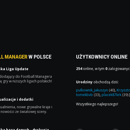
LL MANAGER
W POLSCE
UŻYTKOWNICY ONLINE
254
online, w tym
0
zalogowanyc
ska Liga Update
 dodający do Football Managera
ę gry w niższych ligach polskich!
Urodziny
obchodzą dziś:
pulkownik_jakuszyn
(40)
,
Krzyszt
tomekbvb
(33)
,
placek87krk
(39)
ualizacje i dodatki
Wszystkiego najlepszego!
ualnienia, nowe grywalne kraje i
 nowości ze światowej sceny.
ska baza danych - dyskusja