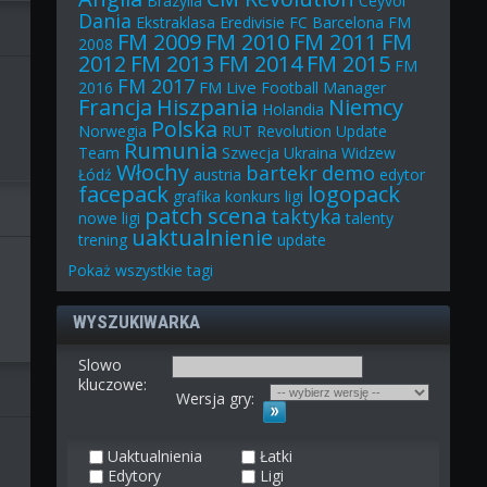
Brazylia
Ceyvol
Dania
Ekstraklasa
Eredivisie
FC Barcelona
FM
FM 2009
FM 2010
FM 2011
FM
2008
2012
FM 2013
FM 2014
FM 2015
FM
FM 2017
FM Live
2016
Football Manager
Francja
Hiszpania
Niemcy
Holandia
Polska
Norwegia
RUT
Revolution Update
Rumunia
Team
Szwecja
Ukraina
Widzew
Włochy
bartekr
demo
Łódź
austria
edytor
facepack
logopack
grafika
konkurs
ligi
patch
scena
taktyka
nowe ligi
talenty
uaktualnienie
trening
update
Pokaż
wszystkie
tagi
WYSZUKIWARKA
Slowo
kluczowe:
Wersja gry:
Uaktualnienia
Łatki
Edytory
Ligi