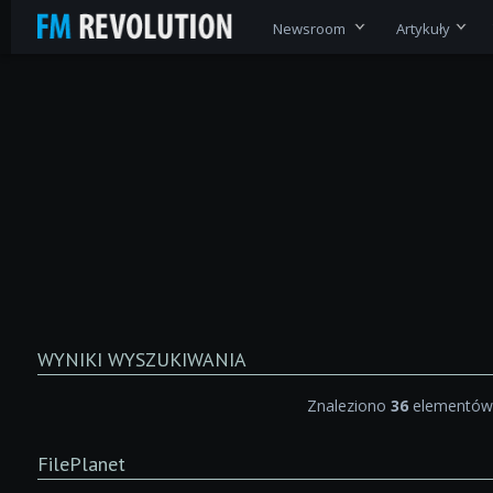
Newsroom
Artykuły
WYNIKI WYSZUKIWANIA
Znaleziono
36
elementów 
FilePlanet