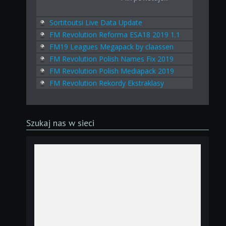
Sortitoutsi Live Data Update
FM Revolution Reforma ESA18 2019 1.1
FM19 Leagues Megapack by claassen
FM Revolution Polish Names Fix 2019
FM Revolution Polish Mediapack 2019
FM Revolution Rekordy Ekstraklasy
Szukaj nas w sieci