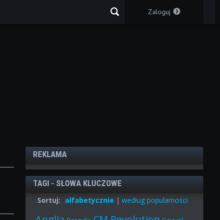
Zaloguj
REKLAMA
TAGI - SŁOWA KLUCZOWE
Sortuj:
alfabetycznie
|
według popularności
Anglia
CM Revolution