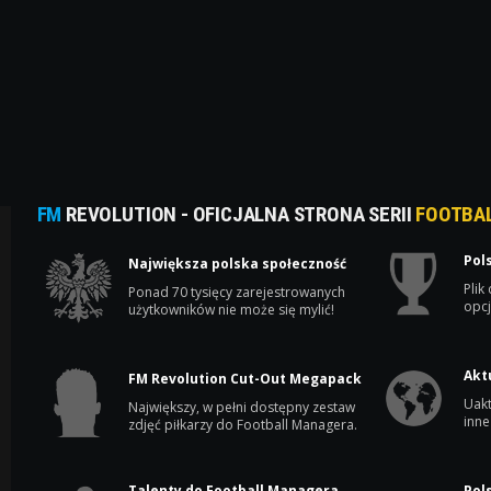
FM
REVOLUTION - OFICJALNA STRONA SERII
FOOTBA
Pol
Największa polska społeczność
Plik
Ponad 70 tysięcy zarejestrowanych
opcj
użytkowników nie może się mylić!
Akt
FM Revolution Cut-Out Megapack
Uakt
Największy, w pełni dostępny zestaw
inne
zdjęć piłkarzy do Football Managera.
Talenty do Football Managera
Pol