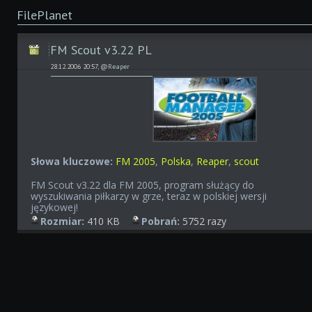
FilePlanet
FM Scout v3.22 PL
28.12.2006 20:57, @
Reaper
Słowa kluczowe:
FM 2005
,
Polska
,
Reaper
,
scout
FM Scout v3.22 dla FM 2005, program służący do
wyszukiwania piłkarzy w grze, teraz w polskiej wersji
językowej!
Rozmiar:
410 KB
Pobrań:
5752 razy