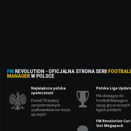
FM
REVOLUTION - OFICJALNA STRONA SERII
FOOTBAL
MANAGER
W POLSCE
Największa polska
Polska Liga Updat
społeczność
Plik dodający do
Ponad 70 tysięcy
Football Managera
zarejestrowanych
opcję gry w niższych
użytkowników nie może
ligach polskich!
się mylić!
FM Revolution Cut
Out Megapack