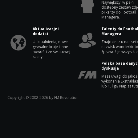
Największy, w pełni
dostępny zestaw zdj
piłkarzy do Football
Managera.
Aktualizacje i
Talenty do Footbal
dodatki
Managera
Uaktualnienia, nowe
Znajdziesz u nas setk
grywalne kraje i inne
nazwisk wonderkidó
nowości ze światowej
Sprawdź je wszystkie
sceny.
Polska baza danyc
dyskusja
Masz uwagi do jakoś
wykonania Ekstrakla
lub 1. ligi? Napisz tuta
Copyright © 2002-2026 by FM Revolution