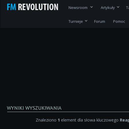
Newsroom
Artykuły
T
Turnieje
Forum
Pomoc
WYNIKI WYSZUKIWANIA
Znaleziono
1
element dla słowa kluczowego
Rea