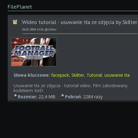
FilePlanet
Wideo tutorial - usuwanie tła ze zdjęcia by Sk8ter
06.01.2008 14:56, @
Sk8ter
Słowa kluczowe:
facepack
,
Sk8ter
,
Tutorial
,
usuwanie tła
Usuwanie tła ze zdjęcia - tutorial video. Film zakodowany
kodekiem XviD
Rozmiar:
22,4 MB
Pobrań:
2284 razy