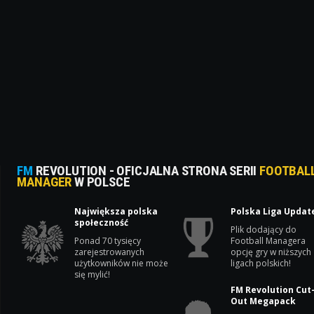
FM
REVOLUTION - OFICJALNA STRONA SERII
FOOTBAL
MANAGER
W POLSCE
Największa polska
Polska Liga Updat
społeczność
Plik dodający do
Ponad 70 tysięcy
Football Managera
zarejestrowanych
opcję gry w niższych
użytkowników nie może
ligach polskich!
się mylić!
FM Revolution Cut
Out Megapack