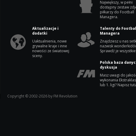
Największy, w pełni
dostępny zestaw zdj
piłkarzy do Football
Managera.
Aktualizacje i
Talenty do Footbal
dodatki
Managera
Uaktualnienia, nowe
Znajdziesz u nas setk
grywalne kraje i inne
nazwisk wonderkidó
nowości ze światowej
Sprawdź je wszystkie
sceny.
Polska baza danyc
dyskusja
Masz uwagi do jakoś
wykonania Ekstrakla
lub 1. ligi? Napisz tuta
Copyright © 2002-2026 by FM Revolution