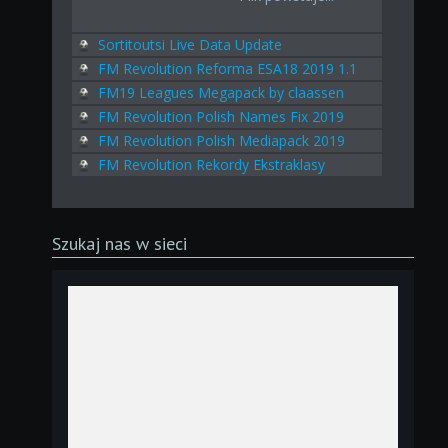
Sortitoutsi Live Data Update
FM Revolution Reforma ESA18 2019 1.1
FM19 Leagues Megapack by claassen
FM Revolution Polish Names Fix 2019
FM Revolution Polish Mediapack 2019
FM Revolution Rekordy Ekstraklasy
Szukaj nas w sieci