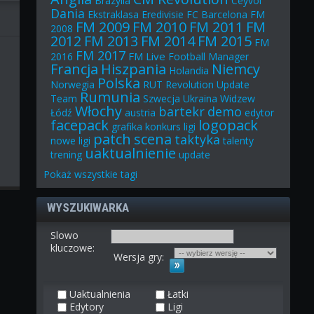
Brazylia
Ceyvol
Dania
Ekstraklasa
Eredivisie
FC Barcelona
FM
FM 2009
FM 2010
FM 2011
FM
2008
2012
FM 2013
FM 2014
FM 2015
FM
FM 2017
FM Live
2016
Football Manager
Francja
Hiszpania
Niemcy
Holandia
Polska
Norwegia
RUT
Revolution Update
Rumunia
Team
Szwecja
Ukraina
Widzew
Włochy
bartekr
demo
Łódź
austria
edytor
facepack
logopack
grafika
konkurs
ligi
patch
scena
taktyka
nowe ligi
talenty
uaktualnienie
trening
update
Pokaż
wszystkie
tagi
WYSZUKIWARKA
Slowo
kluczowe:
Wersja gry:
Uaktualnienia
Łatki
Edytory
Ligi