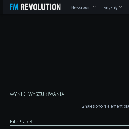
Newsroom
Artykuły
WYNIKI WYSZUKIWANIA
Znaleziono
1
element dl
FilePlanet