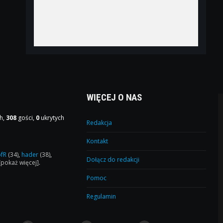
WIĘCEJ O NAS
h,
308
gości,
0
ukrytych
Redakcja
Kontakt
ofR
(34)
,
hader
(38)
,
Dołącz do redakcji
[pokaż więcej]
.
Pomoc
Regulamin