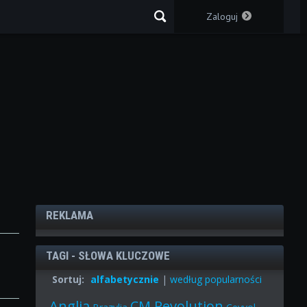
Zaloguj
REKLAMA
TAGI - SŁOWA KLUCZOWE
Sortuj:
alfabetycznie
|
według popularności
Anglia
CM Revolution