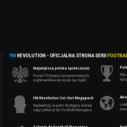
FM
REVOLUTION - OFICJALNA STRONA SERII
FOOTBA
Pol
Największa polska społeczność
Plik
Ponad 70 tysięcy zarejestrowanych
opcj
użytkowników nie może się mylić!
Akt
FM Revolution Cut-Out Megapack
Uakt
Największy, w pełni dostępny zestaw
inne
zdjęć piłkarzy do Football Managera.
Talenty do Football Managera
Pol