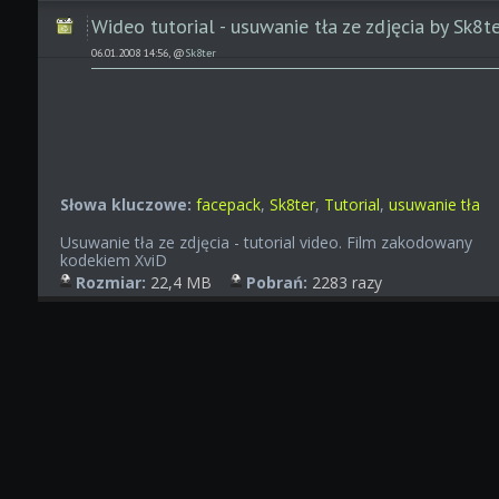
Wideo tutorial - usuwanie tła ze zdjęcia by Sk8t
06.01.2008 14:56, @
Sk8ter
Słowa kluczowe:
facepack
,
Sk8ter
,
Tutorial
,
usuwanie tła
Usuwanie tła ze zdjęcia - tutorial video. Film zakodowany
kodekiem XviD
Rozmiar:
22,4 MB
Pobrań:
2283 razy