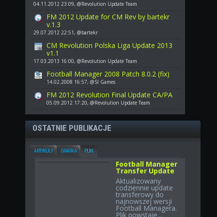
04.11.2012 23:09, @Revolution Update Team
FM 2012 Update for CM Rev by bartekr
v.1.3
29.07.2012 22:51, @bartekr
CM Revolution Polska Liga Update 2013
v1.1
17.03.2013 16:00, @Revolution Update Team
Football Manager 2008 Patch 8.0.2 (fix)
14.02.2008 16:57, @SI Games
FM 2012 Revolution Final Update CA/PA
05.09.2012 17:20, @Revolution Update Team
OSTATNIE PUBLIKACJE
ARTYKUŁY
GRAFIKA
PLIKI
Football Manager
Transfer Update
Aktualizowany
codziennie update
transferowy do
najnowszej wersji
Football Managera.
Plik powstaje...