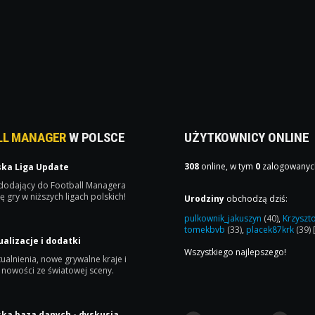
LL MANAGER
W POLSCE
UŻYTKOWNICY ONLINE
308
online, w tym
0
zalogowanyc
ska Liga Update
 dodający do Football Managera
ę gry w niższych ligach polskich!
Urodziny
obchodzą dziś:
pulkownik_jakuszyn
(40)
,
Krzyszt
tomekbvb
(33)
,
placek87krk
(39)
ualizacje i dodatki
Wszystkiego najlepszego!
ualnienia, nowe grywalne kraje i
 nowości ze światowej sceny.
ska baza danych - dyskusja